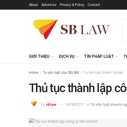
About
Advertise
Privacy & Policy
Contact
GIỚI THIỆU
DỊCH VỤ
TIN PHÁP LUẬT
T
Home
Tư vấn luật của SBLAW
Tư vấn luật doanh nghiệp
Thủ tục thành lập cô
by
sblaw
04/08/2017
in
Tư vấn luật doanh n