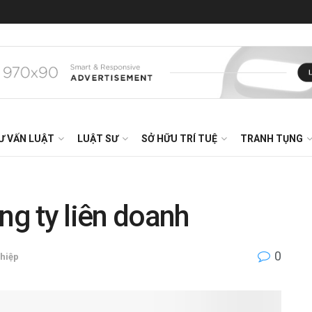
Ư VẤN LUẬT
LUẬT SƯ
SỞ HỮU TRÍ TUỆ
TRANH TỤNG
ng ty liên doanh
0
ghiệp