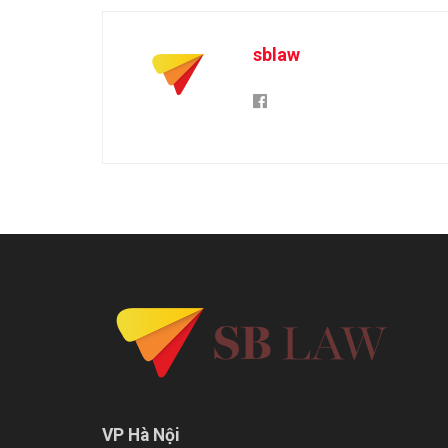
sblaw
VP Hà Nội