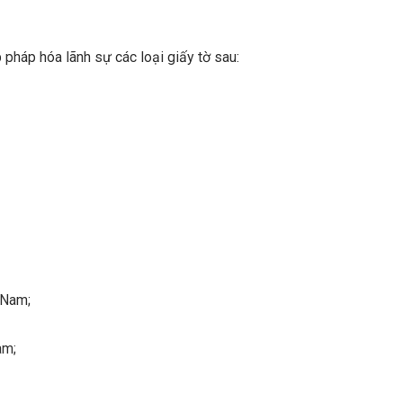
háp hóa lãnh sự các loại giấy tờ sau:
 Nam;
am;