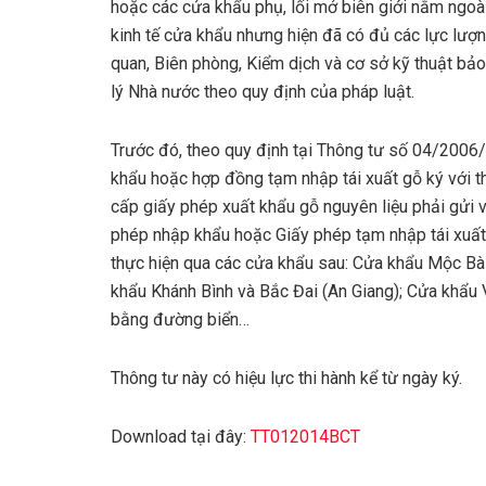
hoặc các cửa khẩu phụ, lối mở biên giới nằm ngoà
kinh tế cửa khẩu nhưng hiện đã có đủ các lực lượ
quan, Biên phòng, Kiểm dịch và cơ sở kỹ thuật b
lý Nhà nước theo quy định của pháp luật.
Trước đó, theo quy định tại Thông tư số 04/200
khẩu hoặc hợp đồng tạm nhập tái xuất gỗ ký vớ
cấp giấy phép xuất khẩu gỗ nguyên liệu phải gửi
phép nhập khẩu hoặc Giấy phép tạm nhập tái xuất
thực hiện qua các cửa khẩu sau: Cửa khẩu Mộc B
khẩu Khánh Bình và Bắc Đai (An Giang); Cửa khẩu
bằng đường biển…
Thông tư này có hiệu lực thi hành kể từ ngày ký.
Download tại đây:
TT012014BCT