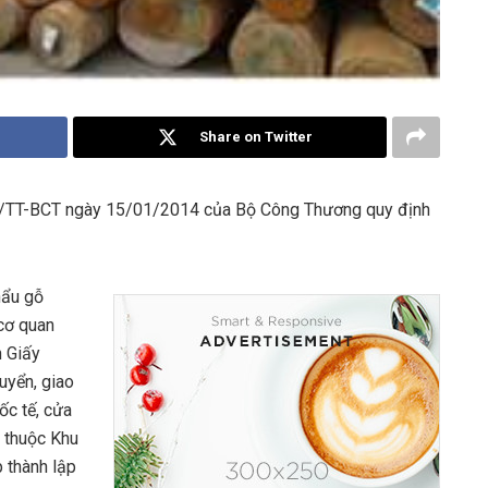
Share on Twitter
14/TT-BCT ngày 15/01/2014 của Bộ Công Thương quy định
hẩu gỗ
 cơ quan
n Giấy
uyển, giao
ốc tế, cửa
 thuộc Khu
 thành lập