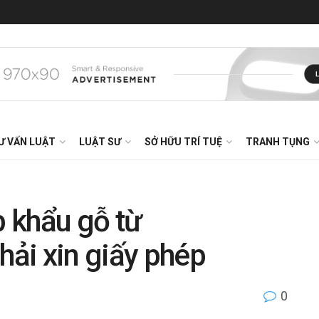
Ư VẤN LUẬT
LUẬT SƯ
SỞ HỮU TRÍ TUỆ
TRANH TỤNG
 khẩu gỗ từ
ải xin giấy phép
0