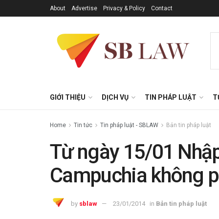
About
Advertise
Privacy & Policy
Contact
GIỚI THIỆU
DỊCH VỤ
TIN PHÁP LUẬT
T
Home
Tin tức
Tin pháp luật - SBLAW
Bản tin pháp luật
Từ ngày 15/01 Nhập
Campuchia không ph
by
sblaw
23/01/2014
in
Bản tin pháp luật