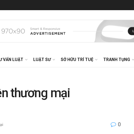
Ư VẤN LUẬT
LUẬT SƯ
SỞ HỮU TRÍ TUỆ
TRANH TỤNG
ền thương mại
0
ại