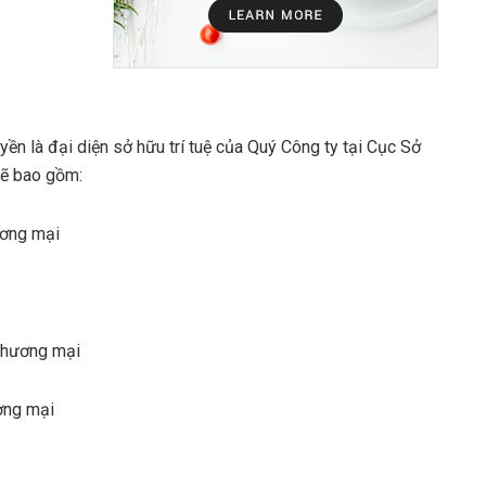
 là đại diện sở hữu trí tuệ của Quý Công ty tại Cục Sở
sẽ bao gồm:
ương mại
 thương mại
ơng mại