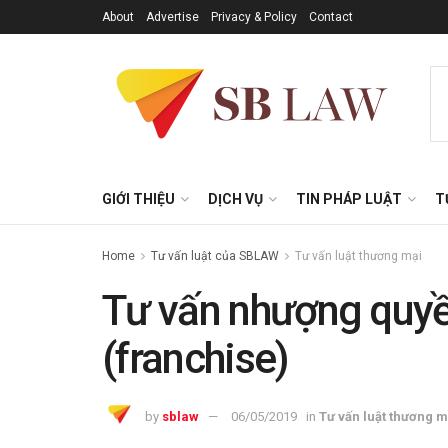
About
Advertise
Privacy & Policy
Contact
GIỚI THIỆU
DỊCH VỤ
TIN PHÁP LUẬT
T
Home
Tư vấn luật của SBLAW
Tư vấn luật thương mại
Tư vấn nhượng quy
(franchise)
by
sblaw
06/05/2019
in
Tư vấn luật thương m