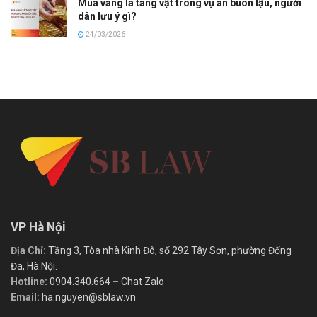
Mua vàng là tang vật trong vụ án buôn lậu, người
dân lưu ý gì?
24/03/2026
VP Hà Nội
Địa Chỉ:
Tầng 3, Tòa nhà Kinh Đô, số 292 Tây Sơn, phường Đống
Đa, Hà Nội.
Hotline:
0904.340.664
–
Chat Zalo
Email:
ha.nguyen@sblaw.vn