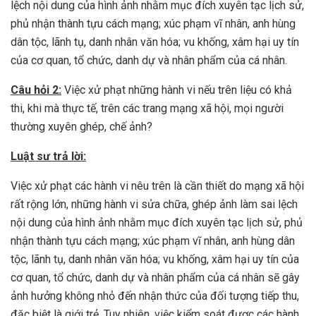
lệch nội dung của hình ảnh nhằm mục đích xuyên tạc lịch sử,
phủ nhận thành tựu cách mạng; xúc phạm vĩ nhân, anh hùng
dân tộc, lãnh tụ, danh nhân văn hóa; vu khống, xâm hại uy tín
của cơ quan, tổ chức, danh dự và nhân phẩm của cá nhân.
Câu hỏi 2:
Việc xử phạt những hành vi nếu trên liệu có khả
thi, khi mà thực tế, trên các trang mạng xã hội, mọi người
thường xuyên ghép, chế ảnh?
Luật sư trả lời:
Việc xử phạt các hành vi nêu trên là cần thiết do mạng xã hội
rất rộng lớn, những hành vi sửa chữa, ghép ảnh làm sai lệch
nội dung của hình ảnh nhằm mục đích xuyên tạc lịch sử, phủ
nhận thành tựu cách mạng; xúc phạm vĩ nhân, anh hùng dân
tộc, lãnh tụ, danh nhân văn hóa; vu khống, xâm hại uy tín của
cơ quan, tổ chức, danh dự và nhân phẩm của cá nhân sẽ gây
ảnh hưởng không nhỏ đến nhận thức của đối tượng tiếp thu,
đặc biệt là giới trẻ. Tuy nhiên, việc kiểm soát được các hành