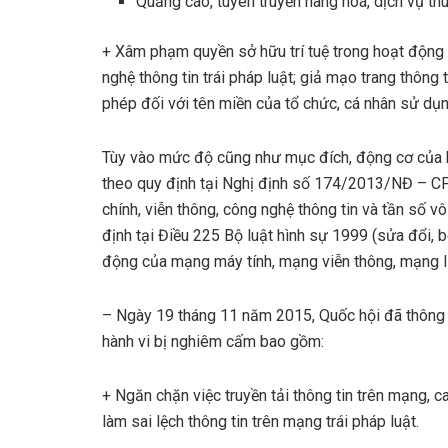
Quảng cáo, tuyên truyền hàng hoá, dịch vụ t
+ Xâm phạm quyền sở hữu trí tuệ trong hoạt động 
nghệ thông tin trái pháp luật; giả mạo trang thông 
phép đối với tên miền của tổ chức, cá nhân sử dụ
Tùy vào mức độ cũng như mục đích, động cơ của h
theo quy định tại Nghị định số 174/2013/NĐ – CP 
chính, viễn thông, công nghệ thông tin và tần số v
định tại Điều 225 Bộ luật hình sự 1999 (sửa đổi, 
động của mạng máy tính, mạng viễn thông, mạng Int
– Ngày 19 tháng 11 năm 2015, Quốc hội đã thông 
hành vi bị nghiêm cấm bao gồm:
+ Ngăn chặn việc truyền tải thông tin trên mạng, ca
làm sai lệch thông tin trên mạng trái pháp luật.