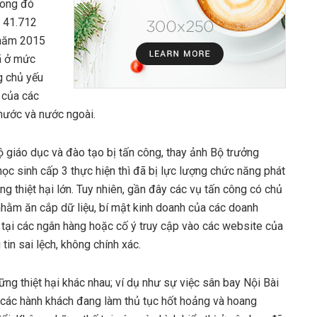
rong đó
à 41.712
 năm 2015
ã ở mức
g chủ yếu
 của các
 nước và nước ngoài.
 giáo dục và đào tạo bị tấn công, thay ảnh Bộ trưởng
ọc sinh cấp 3 thực hiện thì đã bị lực lượng chức năng phát
ng thiệt hại lớn. Tuy nhiên, gần đây các vụ tấn công có chủ
nhằm ăn cắp dữ liệu, bí mật kinh doanh của các doanh
ản tại các ngân hàng hoặc cố ý truy cập vào các website của
in sai lệch, không chính xác.
ng thiệt hại khác nhau; ví dụ như sự việc sân bay Nội Bài
 các hành khách đang làm thủ tục hốt hoảng và hoang