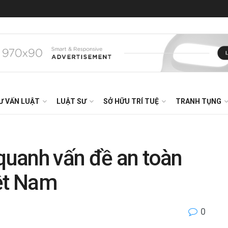
Ư VẤN LUẬT
LUẬT SƯ
SỞ HỮU TRÍ TUỆ
TRANH TỤNG
 quanh vấn đề an toàn
iệt Nam
0