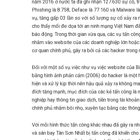
năm 2016 ở nước ta đã ghi nhận 127.630 sự cố, t
Phishing là 8.758, Deface là 77.160 và Malware l
vụ; tăng gấp 03 lần so với số lượng sự cố xảy ra
cho thấy mối đe dọa tới an ninh mạng Việt Nam đ
báo động. Trong thời gian vừa qua, các vụ tấn côn
nhắm vào website của các doanh nghiệp lớn hoặc
cơ quan chính phủ, gây ra bởi cả các hacker trong
Đối với một số vụ việc như vụ việc website của Bộ
bằng hình ảnh phản cảm (2006) do hacker là một h
hiện và xử lý kịp thời nên hậu quả xảy ra không ma
đích tăng mạnh, mục đích của các kẻ tấn công là 
nghiệp hay thông tin giao dịch, tiền trong tài kho
chính phủ nhằm bôi nhọ, xuyên tạc bằng các thông t
Với mỗi hình thức tấn công khác nhau đã gây ra nhữ
và sân bay Tân Sơn Nhất bị tấn công đã khiến cho