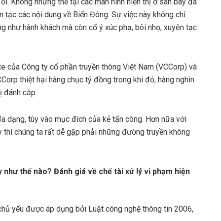
ổi. Không những thế tại các màn hình hiển thị ở sân bay đã
n tạc các nội dung về Biển Đông. Sự việc này không chỉ
ng như hành khách mà còn cố ý xúc phạ, bôi nhọ, xuyên tạc
e của Công ty cổ phần truyền thông Việt Nam (VCCorp) và
orp thiệt hại hàng chục tỷ đồng trong khi đó, hàng nghìn
ị đánh cắp.
 đa dạng, tùy vào mục đích của kẻ tấn công. Hơn nữa với
ay thì chúng ta rất dễ gặp phải những đường truyền không
 như thế nào? Đánh giá về chế tài xử lý vi phạm hiện
chủ yếu được áp dụng bởi Luật công nghệ thông tin 2006,