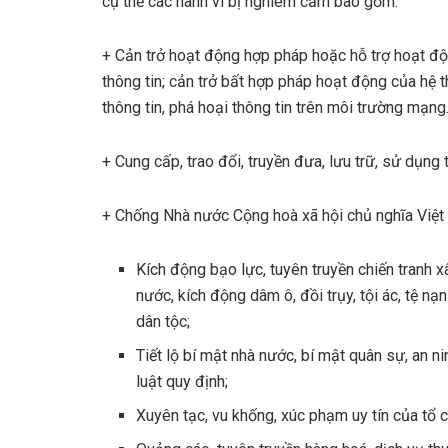
cụ thể các hành vi bị nghiêm cấm bao gồm:
+ Cản trở hoạt động hợp pháp hoặc hỗ trợ hoạt độ
thông tin; cản trở bất hợp pháp hoạt động của hệ 
thông tin, phá hoại thông tin trên môi trường mạng
+ Cung cấp, trao đổi, truyền đưa, lưu trữ, sử dụn
+ Chống Nhà nước Cộng hoà xã hội chủ nghĩa Việt 
Kích động bạo lực, tuyên truyền chiến tranh 
nước, kích động dâm ô, đồi trụy, tội ác, tệ nạ
dân tộc;
Tiết lộ bí mật nhà nước, bí mật quân sự, an n
luật quy định;
Xuyên tạc, vu khống, xúc phạm uy tín của tổ 