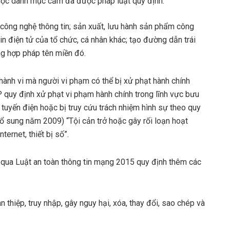
huộc danh mục cấm đã được pháp luật quy định.
công nghệ thông tin; sản xuất, lưu hành sản phẩm công
tin điện tử của tổ chức, cá nhân khác; tạo đường dẫn trái
ng hợp pháp tên miền đó.
ành vi mà người vi phạm có thể bị xử phạt hành chính
quy định xử phạt vi phạm hành chính trong lĩnh vực bưu
ô tuyến điện hoặc bị truy cứu trách nhiệm hình sự theo quy
bổ sung năm 2009) “Tội cản trở hoặc gây rối loạn hoạt
ernet, thiết bị số”.
qua Luật an toàn thông tin mạng 2015 quy định thêm các
n thiệp, truy nhập, gây nguy hại, xóa, thay đổi, sao chép và