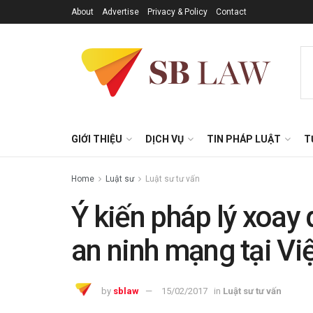
About
Advertise
Privacy & Policy
Contact
GIỚI THIỆU
DỊCH VỤ
TIN PHÁP LUẬT
T
Home
Luật sư
Luật sư tư vấn
Ý kiến pháp lý xoay
an ninh mạng tại V
by
sblaw
15/02/2017
in
Luật sư tư vấn