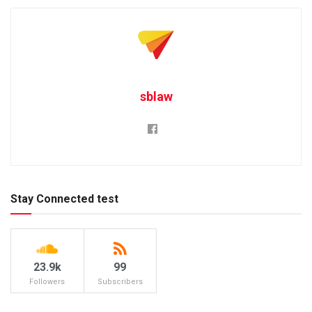
sblaw
Stay Connected test
23.9k
99
Followers
Subscribers