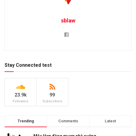
sblaw
Stay Connected test
23.9k
99
Followers
Subscribers
Trending
Comments
Latest