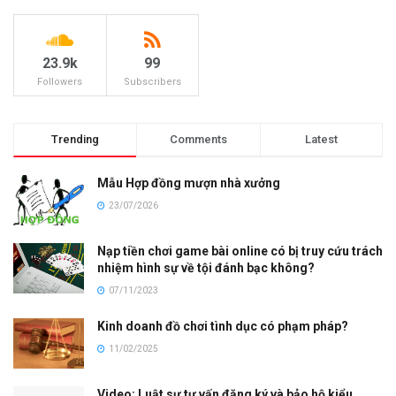
23.9k
99
Followers
Subscribers
Trending
Comments
Latest
Mẫu Hợp đồng mượn nhà xưởng
23/07/2026
Nạp tiền chơi game bài online có bị truy cứu trách
nhiệm hình sự về tội đánh bạc không?
07/11/2023
Kinh doanh đồ chơi tình dục có phạm pháp?
11/02/2025
Video: Luật sư tư vấn đăng ký và bảo hộ kiểu