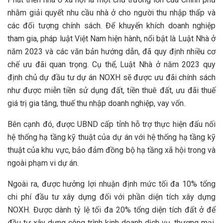
nhằm giải quyết nhu cầu nhà ở cho người thu nhập thấp và
các đối tượng chính sách. Để khuyến khích doanh nghiệp
tham gia, pháp luật Việt Nam hiện hành, nổi bật là Luật Nhà ở
năm 2023 và các văn bản hướng dẫn, đã quy định nhiều cơ
chế ưu đãi quan trọng. Cụ thể, Luật Nhà ở năm 2023 quy
định chủ dự đầu tư dự án NOXH sẽ được ưu đãi chính sách
như được miễn tiền sử dụng đất, tiền thuê đất, ưu đãi thuế
giá trị gia tăng, thuế thu nhập doanh nghiệp, vay vốn.
Bên cạnh đó, được UBND cấp tỉnh hỗ trợ thực hiện đấu nối
hệ thống hạ tầng kỹ thuật của dự án với hệ thống hạ tầng kỹ
thuật của khu vực, bảo đảm đồng bộ hạ tầng xã hội trong và
ngoài phạm vi dự án.
Ngoài ra, được hưởng lợi nhuận định mức tối đa 10% tổng
chi phí đầu tư xây dựng đối với phần diện tích xây dựng
NOXH. Được dành tỷ lệ tối đa 20% tổng diện tích đất ở để
đầu tư xây dựng công trình kinh doanh dịch vụ, thương mại,