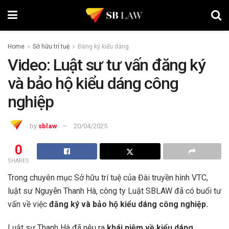
Home
Sở hữu trí tuệ
Đăng ký kiểu dáng
Video: Luật sư tư vấn đăng ký
và bảo hộ kiểu dáng công
nghiệp
by
sblaw
20/04/2025
0
SHARES
Trong chuyên mục Sở hữu trí tuệ của Đài truyền hình VTC,
luật sư Nguyễn Thanh Hà, công ty Luật SBLAW đã có buổi tư
vấn về việc
đăng ký và bảo hộ kiểu dáng công nghiệp.
Luật sư Thanh Hà đã nêu ra
khái niệm về kiểu dáng