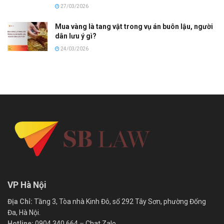
27/03/2026
Mua vàng là tang vật trong vụ án buôn lậu, người
dân lưu ý gì?
24/03/2026
VP Hà Nội
Địa Chỉ:
Tầng 3, Tòa nhà Kinh Đô, số 292 Tây Sơn, phường Đống
Đa, Hà Nội.
Hotline:
0904.340.664
–
Chat Zalo