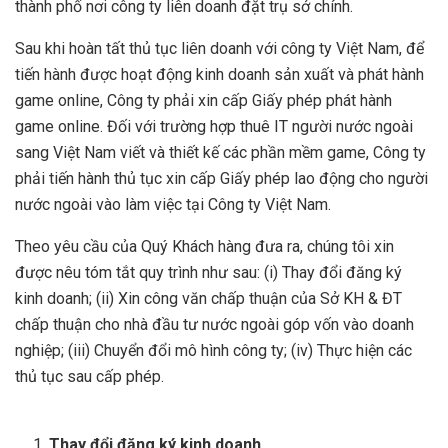
thành phố nơi công ty liên doanh đặt trụ sở chính.
Sau khi hoàn tất thủ tục liên doanh với công ty Việt Nam, để
tiến hành được hoạt động kinh doanh sản xuất và phát hành
game online, Công ty phải xin cấp Giấy phép phát hành
game online. Đối với trường hợp thuê IT người nước ngoài
sang Việt Nam viết và thiết kế các phần mềm game, Công ty
phải tiến hành thủ tục xin cấp Giấy phép lao động cho người
nước ngoài vào làm việc tại Công ty Việt Nam.
Theo yêu cầu của Quý Khách hàng đưa ra, chúng tôi xin
được nêu tóm tắt quy trình như sau: (i) Thay đổi đăng ký
kinh doanh; (ii) Xin công văn chấp thuận của Sở KH & ĐT
chấp thuận cho nhà đầu tư nước ngoài góp vốn vào doanh
nghiệp; (iii) Chuyển đổi mô hình công ty; (iv) Thực hiện các
thủ tục sau cấp phép.
Switch Cisco
|
Router Cisco
|
Cisco
chính hãng
|
Máy chủ Server
Thay đổi đăng ký kinh doanh