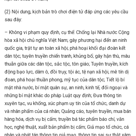
(2) Nội dung, kịch bản trò chơi điện tử đáp ứng các yêu cầu
sau đây:
– Không vi phạm quy định, cụ thể: Chống lại Nhà nước Cộng
hòa xã hội chủ nghĩa Việt Nam; gây phương hại đến an ninh
quốc gia, trật tự an toàn xã hội; phá hoại khối đại đoàn kết
dân tộc; tuyên truyền chiến tranh, khủng bố; gây hận thù, mâu
thuẫn giữa các dân tộc, sắc tộc, tôn giáo; Tuyên truyền, kích
động bạo lực, dâm ô, đồi trụy, tội ác, tệ nạn xã hội, mê tín dị
đoan, phá hoại thuần phong, mỹ tục của dân tộc; Tiết lộ bí
mật nhà nước, bí mật quân sự, an ninh, kinh tế, đối ngoại và
những bí mật khác do pháp Luật quy định; Đưa thông tin
xuyên tạc, vu khống, xúc phạm uy tín của tổ chức, danh dự
và nhân phẩm của cá nhân; Quảng cáo, tuyên truyền, mua bán
hàng hóa, dịch vụ bị cấm; truyền bá tác phẩm báo chí, văn
học, nghệ thuật, xuất bản phẩm bị cấm; Giả mạo tổ chức, cá
nhân và phát tán thông tin giả mạo, thông tin sai sự thật xâm