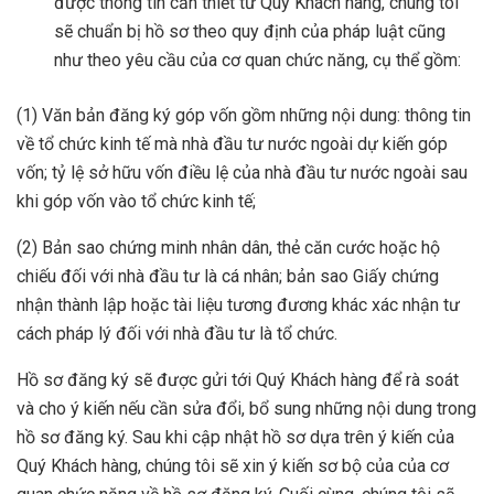
được thông tin cần thiết từ Quý Khách hàng, chúng tôi
sẽ chuẩn bị hồ sơ theo quy định của pháp luật cũng
như theo yêu cầu của cơ quan chức năng, cụ thể gồm:
(1) Văn bản đăng ký góp vốn gồm những nội dung: thông tin
về tổ chức kinh tế mà nhà đầu tư nước ngoài dự kiến góp
vốn; tỷ lệ sở hữu vốn điều lệ của nhà đầu tư nước ngoài sau
khi góp vốn vào tổ chức kinh tế;
(2) Bản sao chứng minh nhân dân, thẻ căn cước hoặc hộ
chiếu đối với nhà đầu tư là cá nhân; bản sao Giấy chứng
nhận thành lập hoặc tài liệu tương đương khác xác nhận tư
cách pháp lý đối với nhà đầu tư là tổ chức.
Hồ sơ đăng ký sẽ được gửi tới Quý Khách hàng để rà soát
và cho ý kiến nếu cần sửa đổi, bổ sung những nội dung trong
hồ sơ đăng ký. Sau khi cập nhật hồ sơ dựa trên ý kiến của
Quý Khách hàng, chúng tôi sẽ xin ý kiến sơ bộ của của cơ