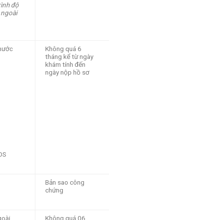
rình độ
 ngoài
 nước
Không quá 6
tháng kể từ ngày
khám tính đến
ngày nộp hồ sơ
SOS
Bản sao công
chứng
goài
Không quá 06