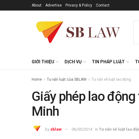
About
Advertise
Privacy & Policy
Contact
GIỚI THIỆU
DỊCH VỤ
TIN PHÁP LUẬT
T
Home
Tư vấn luật của SBLAW
Tư vấn về luật lao động
Giấy phép lao động 
Minh
by
sblaw
06/05/2014
in
Tư vấn về luật lao độ