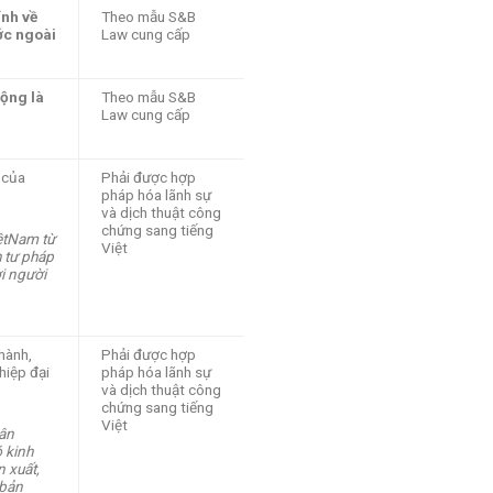
ỉnh về
Theo mẫu S&B
ớc ngoài
Law cung cấp
động là
Theo mẫu S&B
Law cung cấp
 của
Phải được hợp
pháp hóa lãnh sự
và dịch thuật công
chứng sang tiếng
iệtNam từ
Việt
h tư pháp
i người
hành,
Phải được hợp
hiệp đại
pháp hóa lãnh sự
và dịch thuật công
chứng sang tiếng
Việt
hân
 kinh
 xuất,
 bản