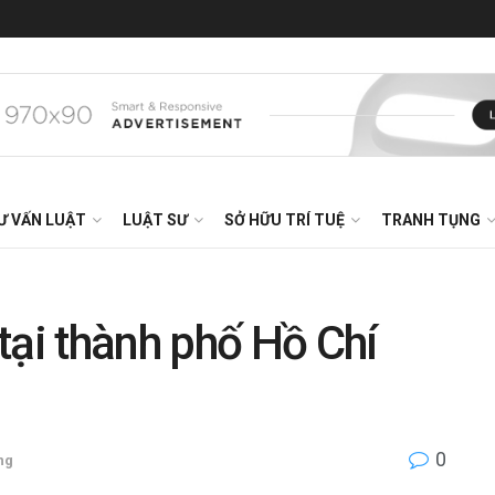
Ư VẤN LUẬT
LUẬT SƯ
SỞ HỮU TRÍ TUỆ
TRANH TỤNG
tại thành phố Hồ Chí
0
ng