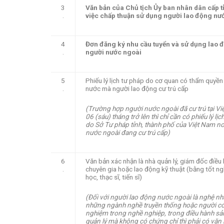
3
Văn bản của Chủ tịch Ủy ban nhân dân cấp t
.
việc chấp thuận sử dụng người lao động nư
4
Đơn đăng ký nhu cầu tuyển và sử dụng lao 
.
người nước ngoài
5
Phiếu lý lịch tư pháp do cơ quan có thẩm quyền
.
nước mà người lao động cư trú cấp
(
Trường hợp người nước ngoài đã cư trú tại V
06 (sáu) tháng trở lên thì chỉ cần có phiếu lý lịc
do Sở Tư pháp tỉnh, thành phố của Việt Nam nơ
nước ngoài đang cư trú cấp)
6
Văn bản xác nhận là nhà quản lý, giám đốc điều 
.
chuyên gia hoặc lao động kỹ thuật (bằng tốt ng
học, thạc sĩ, tiến sĩ)
(Đối với người lao động nước ngoài là nghệ n
những ngành nghề truyền thống hoặc người có
nghiệm trong nghề nghiệp, trong điều hành sản
quản lý mà không có chứng chỉ thì phải có văn