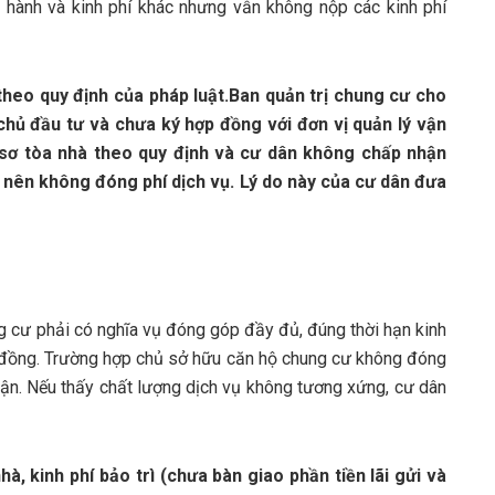
n hành và kinh phí khác nhưng vẫn không nộp các kinh phí
theo quy định của pháp luật.Ban quản trị chung cư cho
 chủ đầu tư và chưa ký hợp đồng với đơn vị quản lý vận
 sơ tòa nhà theo quy định và cư dân không chấp nhận
 nên không đóng phí dịch vụ. Lý do này của cư dân đưa
g cư phải có nghĩa vụ đóng góp đầy đủ, đúng thời hạn kinh
p đồng. Trường hợp chủ sở hữu căn hộ chung cư không đóng
huận. Nếu thấy chất lượng dịch vụ không tương xứng, cư dân
à, kinh phí bảo trì (chưa bàn giao phần tiền lãi gửi và