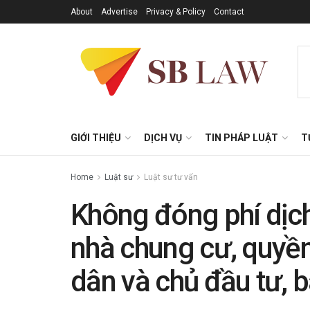
About
Advertise
Privacy & Policy
Contact
GIỚI THIỆU
DỊCH VỤ
TIN PHÁP LUẬT
T
Home
Luật sư
Luật sư tư vấn
Không đóng phí dịch
nhà chung cư, quyền
dân và chủ đầu tư, 