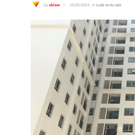
by
sblaw
29/03/2025
in
Luật sư tư vấn