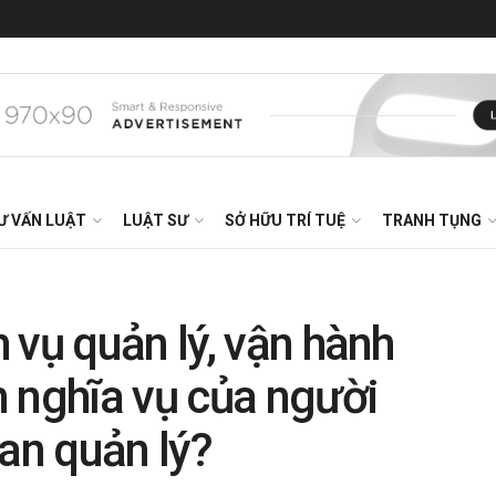
Ư VẤN LUẬT
LUẬT SƯ
SỞ HỮU TRÍ TUỆ
TRANH TỤNG
 vụ quản lý, vận hành
 nghĩa vụ của người
ban quản lý?