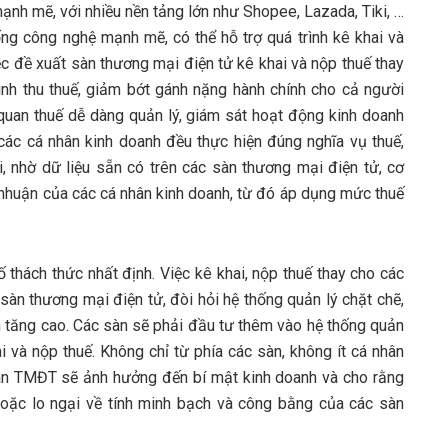
ạnh mẽ, với nhiều nền tảng lớn như Shopee, Lazada, Tiki, …
ng công nghệ mạnh mẽ, có thể hỗ trợ quá trình kê khai và
ệc đề xuất sàn thương mại điện tử kê khai và nộp thuế thay
ình thu thuế, giảm bớt gánh nặng hành chính cho cả người
 quan thuế dễ dàng quản lý, giám sát hoạt động kinh doanh
các cá nhân kinh doanh đều thực hiện đúng nghĩa vụ thuế,
hời, nhờ dữ liệu sẵn có trên các sàn thương mại điện tử, cơ
i nhuận của các cá nhân kinh doanh, từ đó áp dụng mức thuế
 thách thức nhất định. Việc kê khai, nộp thuế thay cho các
sàn thương mại điện tử, đòi hỏi hệ thống quản lý chặt chẽ,
ành tăng cao. Các sàn sẽ phải đầu tư thêm vào hệ thống quản
hai và nộp thuế. Không chỉ từ phía các sàn, không ít cá nhân
sàn TMĐT sẽ ảnh hưởng đến bí mật kinh doanh và cho rằng
hoặc lo ngại về tính minh bạch và công bằng của các sàn