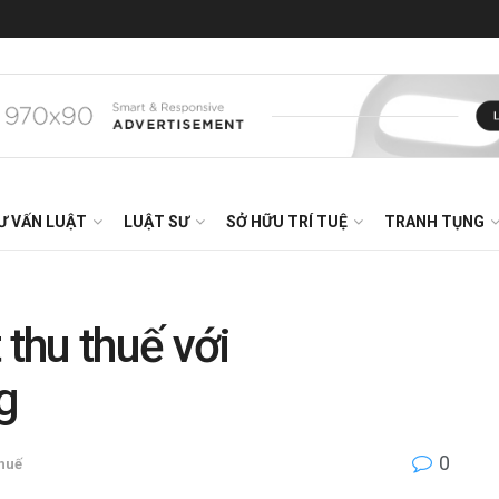
Ư VẤN LUẬT
LUẬT SƯ
SỞ HỮU TRÍ TUỆ
TRANH TỤNG
 thu thuế với
g
0
thuế