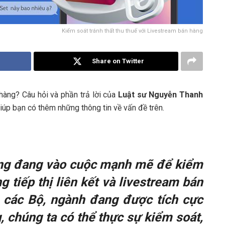
Kiểm soát tránh thất thu thuế với Livestream bán hàng
Share on Twitter
 hàng? Câu hỏi và phần trả lời của
Luật sư Nguyễn Thanh
úp bạn có thêm những thông tin về vấn đề trên.
ăng đang vào cuộc mạnh mẽ để kiểm
g tiếp thị liên kết và livestream bán
a các Bộ, ngành đang được tích cực
, chúng ta có thể thực sự kiểm soát,