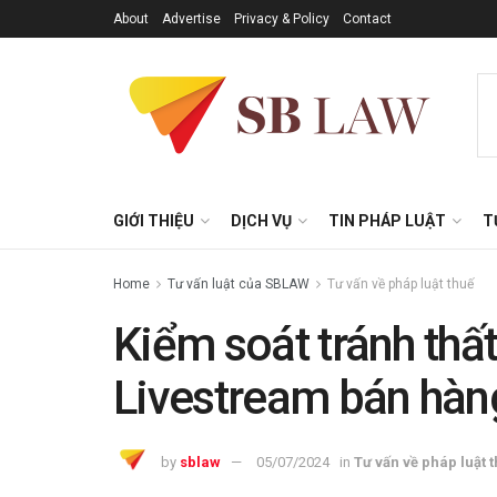
About
Advertise
Privacy & Policy
Contact
GIỚI THIỆU
DỊCH VỤ
TIN PHÁP LUẬT
T
Home
Tư vấn luật của SBLAW
Tư vấn về pháp luật thuế
Kiểm soát tránh thất
Livestream bán hàn
by
sblaw
05/07/2024
in
Tư vấn về pháp luật 