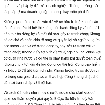
quản trị và pháp lý đối với doanh nghiệp. Thông thường, các
lỗi pháp lý mà doanh nghiệp start-up hay mắc phải là:
Không quan tâm tới các vấn đề về sở hữu trí tuệ, khi có các
tài sản sở hữu trí tuệ thì không tiến hành đăng ký và có thể bị
bên thứ ba đăng ký và mất tài sản, gây ra tranh chấp; Không
có cơ chế và phân chia rõ ràng về quyền lợi và nghĩa vụ giữa
các thành viên và cổ đông công ty, hay xảy ra tranh cãi và
tranh chấp; Không để ý tới vấn đề thuế, nghĩa vụ tài chính với
cơ quan Nhà nước và có thể bị phạt nặng khi quyết toán thuế;
Không chú ý tới vấn đề lao động, có thể trốn đóng bảo hiểm
xã hội, y tế để tiết kiệm chi phí; Không lường trước được rủi
ro trong các giao dịch, soạn thảo hợp đồng không chặt chẽ
dẫn tới tranh chấp và thiệt hại.
Về cách đăng ký nhãn hiệu ở nước ngoài cho start-up, cơ
quan có thẩm quyền giải quyết là Cục Sở hữu trí tuệ, Văn
phòng quốc tế. Để đăng ký nhãn hiệu quốc tế, công ty có thể