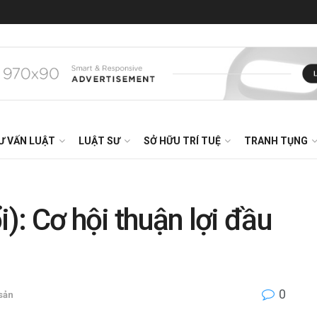
Ư VẤN LUẬT
LUẬT SƯ
SỞ HỮU TRÍ TUỆ
TRANH TỤNG
i): Cơ hội thuận lợi đầu
0
 sản