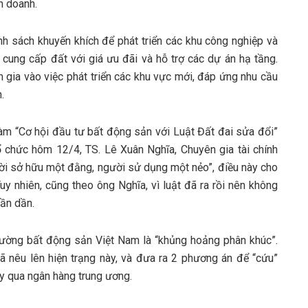
h doanh.
nh sách khuyến khích để phát triển các khu công nghiệp và
 cung cấp đất với giá ưu đãi và hỗ trợ các dự án hạ tầng.
m gia vào việc phát triển các khu vực mới, đáp ứng nhu cầu
.
đàm “Cơ hội đầu tư bất động sản với Luật Đất đai sửa đổi”
 chức hôm 12/4, TS. Lê Xuân Nghĩa, Chuyên gia tài chính
ười sở hữu một đằng, người sử dụng một nẻo”, điều này cho
uy nhiên, cũng theo ông Nghĩa, vì luật đã ra rồi nên không
dần dần.
 trường bất động sản Việt Nam là “khủng hoảng phân khúc”.
 nêu lên hiện trạng này, và đưa ra 2 phương án để “cứu”
ẩy qua ngân hàng trung ương.