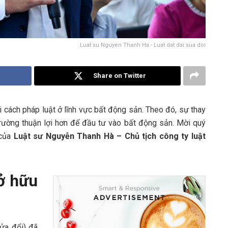
Luat su Nguyen Thanh Ha - Luat dat dai sua doi
Share on Twitter
ải cách pháp luật ở lĩnh vực bất động sản. Theo đó, sự thay
rường thuận lợi hơn để đầu tư vào bất động sản. Mời quý
 của
Luật sư Nguyễn Thanh Hà – Chủ tịch công ty luật
ở hữu
sửa đổi) đã