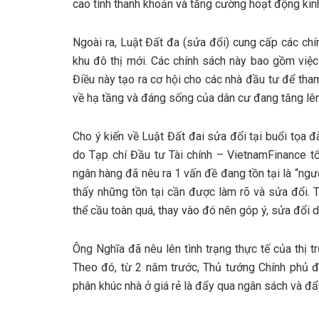
cao tính thanh khoản và tăng cường hoạt động kin
Ngoài ra, Luật Đất đa (sửa đổi) cung cấp các chí
khu đô thị mới. Các chính sách này bao gồm việc
Điều này tạo ra cơ hội cho các nhà đầu tư để tha
về hạ tầng và đáng sống của dân cư đang tăng lên
Cho ý kiến về Luật Đất đai sửa đổi tại buổi tọa 
do Tạp chí Đầu tư Tài chính – VietnamFinance tổ
ngân hàng đã nêu ra 1 vấn đề đang tồn tại là “ng
thấy những tồn tại cần được làm rõ và sửa đổi. T
thể cầu toàn quá, thay vào đó nên góp ý, sửa đổi 
Ông Nghĩa đã nêu lên tình trạng thực tế của thị
Theo đó, từ 2 năm trước, Thủ tướng Chính phủ đã
phân khúc nhà ở giá rẻ là đẩy qua ngân sách và đ