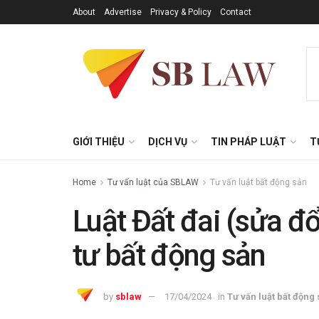
About
Advertise
Privacy & Policy
Contact
GIỚI THIỆU
DỊCH VỤ
TIN PHÁP LUẬT
T
Home
Tư vấn luật của SBLAW
Tư vấn luật bất động sản
Luật Đất đai (sửa đổ
tư bất động sản
by
sblaw
17/04/2024
in
Tư vấn luật bất động