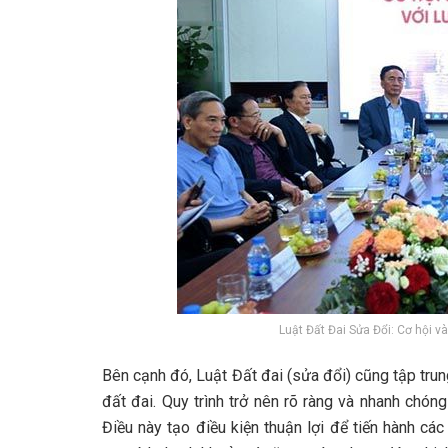
Luật Đất Đai Sửa Đổi: Cơ hội v
Bên cạnh đó, Luật Đất đai (sửa đổi) cũng tập tru
đất đai. Quy trình trở nên rõ ràng và nhanh chón
Điều này tạo điều kiện thuận lợi để tiến hành c