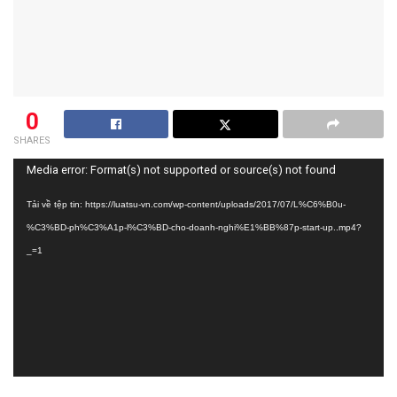
0
SHARES
Trình
Media error: Format(s) not supported or source(s) not found
chơi
Tải về tệp tin: https://luatsu-vn.com/wp-content/uploads/2017/07/L%C6%B0u-
Video
%C3%BD-ph%C3%A1p-l%C3%BD-cho-doanh-nghi%E1%BB%87p-start-up..mp4?
_=1