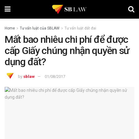
Home
Tư vấn luật của SBLAW
Tư vấn luật đất đai
Mất bao nhiêu chi phí để được
cấp Giấy chúng nhận quyền sử
dụng đất?
by
sblaw
01/08/2017