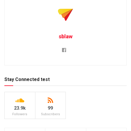
sblaw
Stay Connected test
23.9k
99
Followers
Subscribers