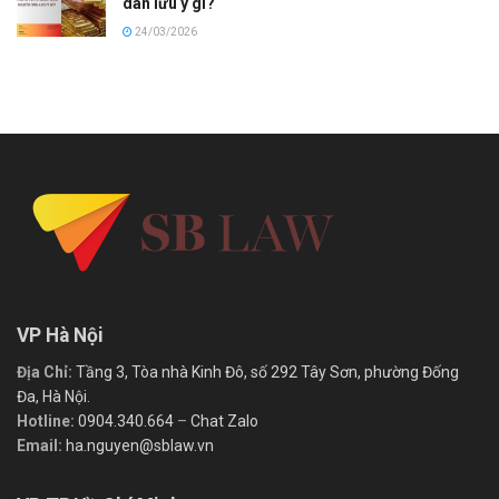
dân lưu ý gì?
24/03/2026
VP Hà Nội
Địa Chỉ:
Tầng 3, Tòa nhà Kinh Đô, số 292 Tây Sơn, phường Đống
Đa, Hà Nội.
Hotline:
0904.340.664
–
Chat Zalo
Email:
ha.nguyen@sblaw.vn