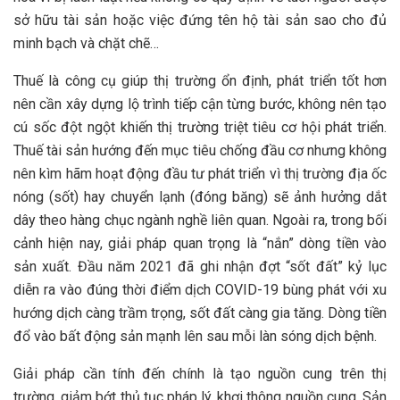
sở hữu tài sản hoặc việc đứng tên hộ tài sản sao cho đủ
minh bạch và chặt chẽ…
Thuế là công cụ giúp thị trường ổn định, phát triển tốt hơn
nên cần xây dựng lộ trình tiếp cận từng bước, không nên tạo
cú sốc đột ngột khiến thị trường triệt tiêu cơ hội phát triển.
Thuế tài sản hướng đến mục tiêu chống đầu cơ nhưng không
nên kìm hãm hoạt động đầu tư phát triển vì thị trường địa ốc
nóng (sốt) hay chuyển lạnh (đóng băng) sẽ ảnh hưởng dắt
dây theo hàng chục ngành nghề liên quan. Ngoài ra, trong bối
cảnh hiện nay, giải pháp quan trọng là “nắn” dòng tiền vào
sản xuất. Đầu năm 2021 đã ghi nhận đợt “sốt đất” kỷ lục
diễn ra vào đúng thời điểm dịch COVID-19 bùng phát với xu
hướng dịch càng trầm trọng, sốt đất càng gia tăng. Dòng tiền
đổ vào bất động sản mạnh lên sau mỗi làn sóng dịch bệnh.
Giải pháp cần tính đến chính là tạo nguồn cung trên thị
trường, giảm bớt thủ tục pháp lý, khơi thông nguồn cung. Sản