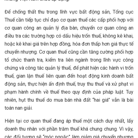
Để chống thất thu trong lĩnh vực bất động sản, Tổng cục
Thuế cần tiếp tục chỉ đạo cơ quan thuế các cấp phối hợp với
cơ quan công an quản lý địa bàn, chuyển cơ quan công an
điều tra các trường hợp có dấu hiệu trốn thuế, không kê khai,
hoặc kê khai giá trên hợp đồng, hóa đơn thấp hơn giá thực tế
chuyển nhượng. Cơ quan thuế cũng cần tăng cường phối hợp
tổ chức thanh tra, kiểm tra liên ngành trong lĩnh vực công
chứng và công tác quản lý thuế, để phát hiện các hành vi trốn
thuế, gian lận thuế liên quan đến hoạt động kinh doanh bất
động sản, thực hiện ấn định thuế, truy thu thuế và xử phạt vi
phạm hành chính về thuế theo quy định của pháp luật. Tuy
nhiên, hụt thu thuế do mua bán nhà đất “hai giá” vẫn là bài
toán nan giải.
Hiện tại cơ quan thuế đang áp thuế một cách duy nhất, lấy
doanh thu nhân với phần trăm thuế khá chung chung. Vì vậy,
các đối tượng sẽ “móc ngoặc” làm giảm giá chuyển nhượng