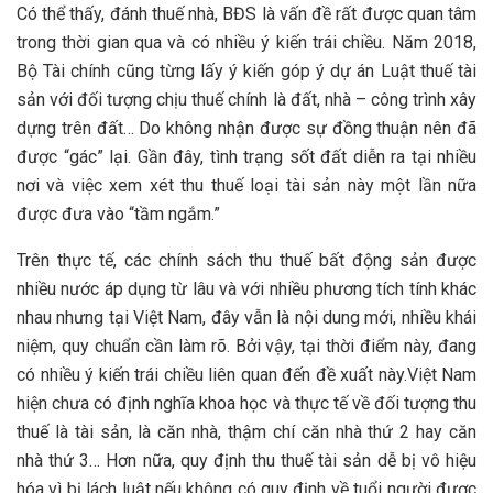
Có thể thấy, đánh thuế nhà, BĐS là vấn đề rất được quan tâm
trong thời gian qua và có nhiều ý kiến trái chiều. Năm 2018,
Bộ Tài chính cũng từng lấy ý kiến góp ý dự án Luật thuế tài
sản với đối tượng chịu thuế chính là đất, nhà – công trình xây
dựng trên đất… Do không nhận được sự đồng thuận nên đã
được “gác” lại. Gần đây, tình trạng sốt đất diễn ra tại nhiều
nơi và việc xem xét thu thuế loại tài sản này một lần nữa
được đưa vào “tầm ngắm.”
Trên thực tế, các chính sách thu thuế bất động sản được
nhiều nước áp dụng từ lâu và với nhiều phương tích tính khác
nhau nhưng tại Việt Nam, đây vẫn là nội dung mới, nhiều khái
niệm, quy chuẩn cần làm rõ. Bởi vậy, tại thời điểm này, đang
có nhiều ý kiến trái chiều liên quan đến đề xuất này.Việt Nam
hiện chưa có định nghĩa khoa học và thực tế về đối tượng thu
thuế là tài sản, là căn nhà, thậm chí căn nhà thứ 2 hay căn
nhà thứ 3… Hơn nữa, quy định thu thuế tài sản dễ bị vô hiệu
hóa vì bị lách luật nếu không có quy định về tuổi người được