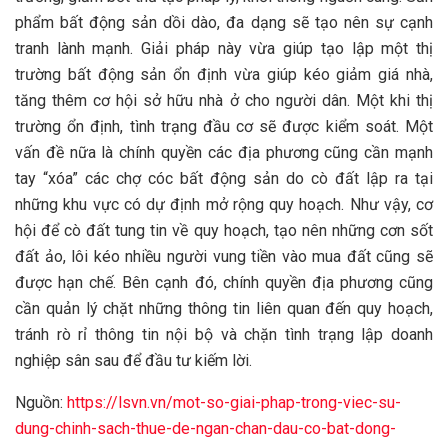
phẩm bất động sản dồi dào, đa dạng sẽ tạo nên sự cạnh
tranh lành mạnh. Giải pháp này vừa giúp tạo lập một thị
trường bất động sản ổn định vừa giúp kéo giảm giá nhà,
tăng thêm cơ hội sở hữu nhà ở cho người dân. Một khi thị
trường ổn định, tình trạng đầu cơ sẽ được kiểm soát. Một
vấn đề nữa là chính quyền các địa phương cũng cần mạnh
tay “xóa” các chợ cóc bất động sản do cò đất lập ra tại
những khu vực có dự định mở rộng quy hoạch. Như vậy, cơ
hội để cò đất tung tin về quy hoạch, tạo nên những cơn sốt
đất ảo, lôi kéo nhiều người vung tiền vào mua đất cũng sẽ
được hạn chế. Bên cạnh đó, chính quyền địa phương cũng
cần quản lý chặt những thông tin liên quan đến quy hoạch,
tránh rò rỉ thông tin nội bộ và chặn tình trạng lập doanh
nghiệp sân sau để đầu tư kiếm lời.
Nguồn:
https://lsvn.vn/mot-so-giai-phap-trong-viec-su-
dung-chinh-sach-thue-de-ngan-chan-dau-co-bat-dong-