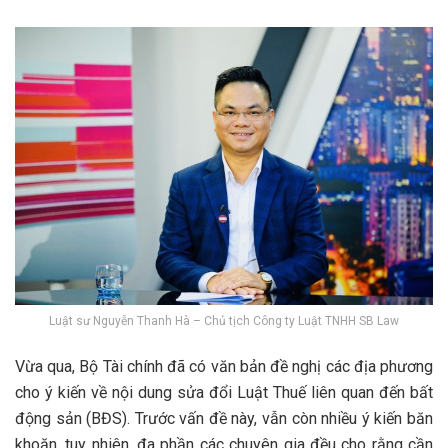
Luật sư Nguyễn Thanh Hà – Chủ tịch Công ty Luật TNHH SB Law
Vừa qua, Bộ Tài chính đã có văn bản đề nghị các địa phương
cho ý kiến về nội dung sửa đổi Luật Thuế liên quan đến bất
động sản (BĐS). Trước vấn đề này, vẫn còn nhiều ý kiến băn
khoăn, tuy nhiên, đa phần các chuyên gia đều cho rằng cần