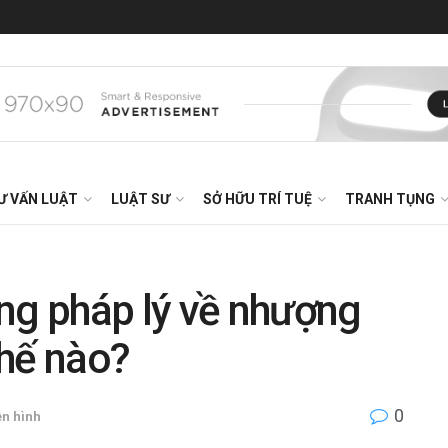
Ư VẤN LUẬT
LUẬT SƯ
SỞ HỮU TRÍ TUỆ
TRANH TỤNG
ng pháp lý về nhượng
thế nào?
0
ền hình