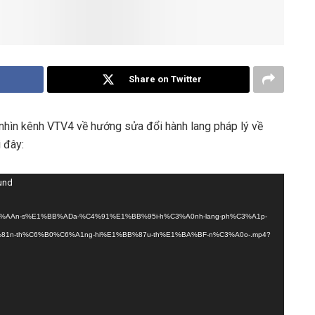
Share on Twitter
nhìn kênh VTV4 về hướng sửa đổi hành lang pháp lý về
 đây:
ound
17/07/N%C3%AAn-s%E1%BB%ADa-%C4%91%E1%BB%95i-h%C3%A0nh-lang-ph%C3%A1p-
1n-th%C6%B0%C6%A1ng-hi%E1%BB%87u-th%E1%BA%BF-n%C3%A0o-.mp4?