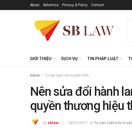
About
Advertise
Privacy & Policy
Contact
GIỚI THIỆU
DỊCH VỤ
TIN PHÁP LUẬT
T
Home
Tư vấn luật trên truyền hình
Nên sửa đổi hành la
quyền thương hiệu 
by
sblaw
28/07/2017
in
Tư vấn luật trên truy