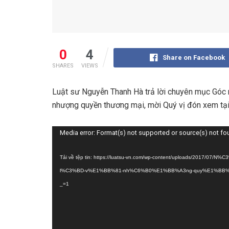
0
4
Share on Facebook
SHARES
VIEWS
Luật sư Nguyễn Thanh Hà trả lời chuyên mục Góc 
nhượng quyền thương mại, mời Quý vị đón xem tại
Trình
Media error: Format(s) not supported or source(s) not f
chơi
Video
Tải về tệp tin: https://luatsu-vn.com/wp-content/uploads/20
l%C3%BD-v%E1%BB%81-nh%C6%B0%E1%BB%A3ng-quy%E1%BB%8
_=1