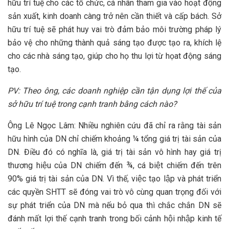
hữu trí tuệ cho các tổ chức, cá nhân tham gia vào hoạt động
sản xuất, kinh doanh càng trở nên cần thiết và cấp bách. Sở
hữu trí tuệ sẽ phát huy vai trò đảm bảo môi trường pháp lý
bảo vệ cho những thành quả sáng tạo được tạo ra, khích lệ
cho các nhà sáng tạo, giúp cho họ thu lợi từ họat động sáng
tạo.
PV: Theo ông, các doanh nghiệp cần tận dụng lợi thế của
sở hữu trí tuệ trong cạnh tranh bằng cách nào?
Ông Lê Ngọc Lâm: Nhiều nghiên cứu đã chỉ ra rằng tài sản
hữu hình của DN chỉ chiếm khoảng ¼ tổng giá trị tài sản của
DN. Điều đó có nghĩa là, giá trị tài sản vô hình hay giá trị
thương hiệu của DN chiếm đến ¾, cá biệt chiếm đến trên
90% giá trị tài sản của DN. Vì thế, việc tạo lập và phát triển
các quyền SHTT sẽ đóng vai trò vô cùng quan trọng đối với
sự phát triển của DN mà nếu bỏ qua thì chắc chắn DN sẽ
đánh mất lợi thế cạnh tranh trong bối cảnh hội nhập kinh tế