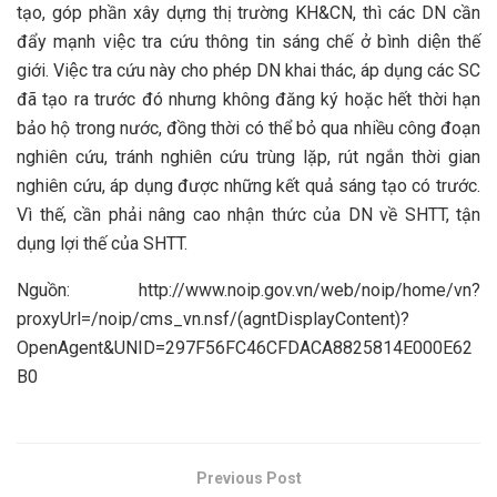
tạo, góp phần xây dựng thị trường KH&CN, thì các DN cần
đẩy mạnh việc tra cứu thông tin sáng chế ở bình diện thế
giới. Việc tra cứu này cho phép DN khai thác, áp dụng các SC
đã tạo ra trước đó nhưng không đăng ký hoặc hết thời hạn
bảo hộ trong nước, đồng thời có thể bỏ qua nhiều công đoạn
nghiên cứu, tránh nghiên cứu trùng lặp, rút ngắn thời gian
nghiên cứu, áp dụng được những kết quả sáng tạo có trước.
Vì thế, cần phải nâng cao nhận thức của DN về SHTT, tận
dụng lợi thế của SHTT.
Nguồn: http://www.noip.gov.vn/web/noip/home/vn?
proxyUrl=/noip/cms_vn.nsf/(agntDisplayContent)?
OpenAgent&UNID=297F56FC46CFDACA8825814E000E62
B0
Previous Post