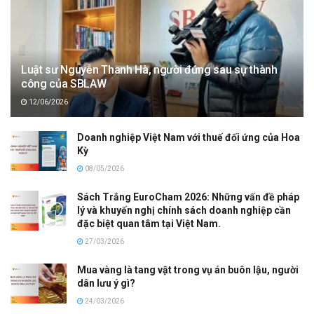
Luật sư Nguyễn Thanh Hà, người đứng sau sự thành
công của SBLAW
12/06/2026
Doanh nghiệp Việt Nam với thuế đối ứng của Hoa
Kỳ
08/05/2026
Sách Trắng EuroCham 2026: Những vấn đề pháp
lý và khuyến nghị chính sách doanh nghiệp cần
đặc biệt quan tâm tại Việt Nam.
27/03/2026
Mua vàng là tang vật trong vụ án buôn lậu, người
dân lưu ý gì?
24/03/2026