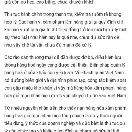
giả còn eo hẹp, cào bằng, chưa khuyến khích.
Thủ tục hành chính trong thanh tra, kiểm tra rườm rà không
hợp lý. Các hành vi xâm phạm làm hàng giả lại quy định chỉ
khi nào vượt quá giá trị 30 triệu đồng trở lên mới bị xử lý hình
sự theo luật như hiện nay là quá nhẹ, chưa đủ sức răn đe,
như vậy chế tài vẫn chưa đủ mạnh để xử lý.
Các rào cản thương mại đã dần được dỡ bỏ, điều kiện lưu
thông hàng hoá ngày càng được cải thiện. Biện pháp quản lý
hàng hóa ở cửa khẩu còn yếu kém. Về khách quan:Việt Nam
có đường biên giới và địa hình phức tạp, công tác kiểm soát
còn gặp nhiều khó khăn vì vậy mà hàng hóa xâm phạm, hàng
hóa giả mạo nhãn hiệu được vận chuyển tự do vào Việt Nam.
Từ nhiều nguyên nhân trên cho thấy nạn hàng hóa xâm phạm,
hàng hóa giả mạo nhãn hiệu tăng nhanh là do ý thức người
tiêu dùng, ý thức của doanh nghiệp và đặc biệt là thủ tục xử
lý còn phức tạp và khâu giám định vi phạm sở hữu trí tuệ