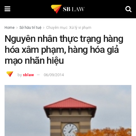
Home
Sở hữu trí tuệ
Chuyên mục: Xử lý vi phạm
Nguyên nhân thực trạng hàng
hóa xâm phạm, hàng hóa giả
mạo nhãn hiệu
by
sblaw
06/09/2014