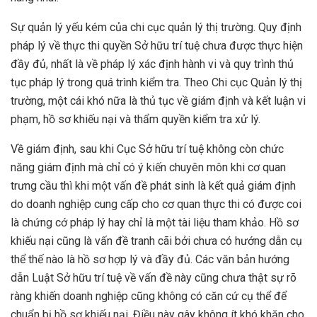
Sự quản lý yếu kém của chi cục quản lý thị trường. Quy định
pháp lý về thực thi quyền Sở hữu trí tuệ chưa được thực hiện
đầy đủ, nhất là về pháp lý xác định hành vi và quy trình thủ
tục pháp lý trong quá trình kiểm tra. Theo Chi cục Quản lý thị
trường, một cái khó nữa là thủ tục về giám định và kết luận vi
phạm, hồ sơ khiếu nại và thẩm quyền kiểm tra xử lý.
Về giám định, sau khi Cục Sở hữu trí tuệ không còn chức
năng giám định mà chỉ có ý kiến chuyên môn khi cơ quan
trưng cầu thì khi một vấn đề phát sinh là kết quả giám định
do doanh nghiệp cung cấp cho cơ quan thực thi có được coi
là chứng cớ pháp lý hay chỉ là một tài liệu tham khảo. Hồ sơ
khiếu nại cũng là vấn đề tranh cãi bởi chưa có hướng dẫn cụ
thể thế nào là hồ sơ hợp lý và đầy đủ. Các văn bản hướng
dẫn Luật Sở hữu trí tuệ về vấn đề này cũng chưa thật sự rõ
ràng khiến doanh nghiệp cũng không có căn cứ cụ thể để
chuẩn bị hồ sơ khiếu nại. Điều này gây không ít khó khăn cho