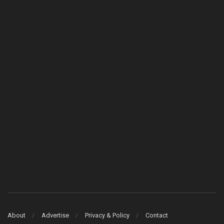
Bcons Asahi
About
Advertise
Privacy & Policy
Contact