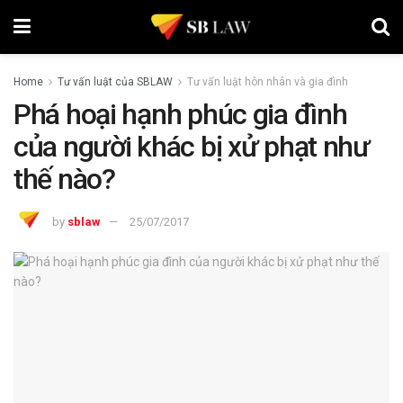
Home
Tư vấn luật của SBLAW
Tư vấn luật hôn nhân và gia đình
Phá hoại hạnh phúc gia đình
của người khác bị xử phạt như
thế nào?
by
sblaw
25/07/2017