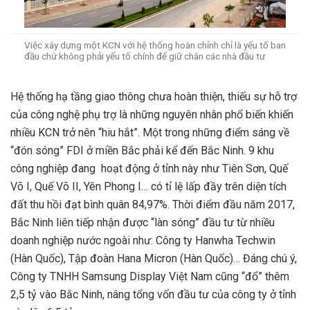
Việc xây dựng một KCN với hệ thống hoàn chỉnh chỉ là yếu tố ban
đầu chứ không phải yếu tố chính để giữ chân các nhà đầu tư
Hệ thống hạ tầng giao thông chưa hoàn thiện, thiếu sự hỗ trợ
của công nghệ phụ trợ là những nguyên nhân phổ biến khiến
nhiều KCN trở nên “hiu hắt”. Một trong những điểm sáng về
“đón sóng” FDI ở miền Bắc phải kể đến Bắc Ninh. 9 khu
công nghiệp đang hoạt động ở tỉnh này như Tiên Sơn, Quế
Võ I, Quế Võ II, Yên Phong I… có tỉ lệ lấp đầy trên diện tích
đất thu hồi đạt bình quân 84,97%. Thời điểm đầu năm 2017,
Bắc Ninh liên tiếp nhận được “làn sóng” đầu tư từ nhiều
doanh nghiệp nước ngoài như: Công ty Hanwha Techwin
(Hàn Quốc), Tập đoàn Hana Micron (Hàn Quốc)… Đáng chú ý,
Công ty TNHH Samsung Display Việt Nam cũng “đổ” thêm
2,5 tỷ vào Bắc Ninh, nâng tổng vốn đầu tư của công ty ở tỉnh