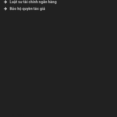
Luật sư tài chính ngân hàng
Bảo hộ quyền tác giả
Bcons Asahi