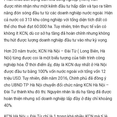
được nhìn nhận như một kênh đầu tư hấp dẫn và tạo ra tiềm
năng đón sóng đầu tư từ các doanh nghiệp nước ngoài. Hiện
cả nước có 313 khu công nghiệp với tổng diện tích đất có
thể cho thuê đạt 60.000 ha. Tuy nhiên, trên thực tế vẫn có
không ít KCN, dù cơ sở hạ tầng đã hoàn chỉnh nhưng không
thu hút được lượng doanh nghiệp đầu tư vào như kỳ vọng.
Hơn 20 năm trước, KCN Hà Nội – Đài Từ ( Long Biên, Hà
Nội) từng được coi là một biểu tượng của tiến trình công
nghiệp hóa. Ở thời điểm ấy, đây là KCN duy nhất ở Hà Nội
được đầu tư bằng 100% vốn nước ngoài với tổng vốn 12
triệu USD. Tuy nhiên, đến năm 2016, Chính phủ đã đồng ý
cho UBND TP Hà Nội chuyển đổi chức năng KCN Hà Nội –
Đài Tư thành khu đô thị. Nguyên nhân là dù hạ tầng đã được
hoàn thiện nhưng số doanh nghiệp lấp đầy ở đây chỉ khoảng
40%.
KCN Hà Nội – Đài Từ chỉ là 1 trong khá nhiều KCN mà tỉ lệ