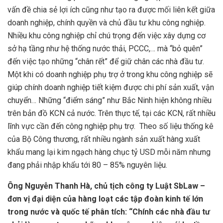
vấn đề chia sẻ lợi ích cũng như tạo ra được mối liên kết giữa
doanh nghiệp, chính quyền và chủ đầu tư khu công nghiệp.
Nhiều khu công nghiệp chỉ chú trọng đến việc xây dựng cơ
sở hạ tầng như hệ thống nước thải, PCCC,… mà “bỏ quên”
đến việc tạo những “chân rết” để giữ chân các nhà đầu tư.
Một khi có doanh nghiệp phụ trợ ở trong khu công nghiệp sẽ
giúp chính doanh nghiệp tiết kiệm được chi phí sản xuất, vận
chuyển… Những “điểm sáng” như Bắc Ninh hiện không nhiều
trên bản đồ KCN cả nước. Trên thực tế, tại các KCN, rất nhiều
lĩnh vực cần đến công nghiệp phụ trợ. Theo số liệu thống kê
của Bộ Công thương, rất nhiều ngành sản xuất hàng xuất
khẩu mang lại kim ngạch hàng chục tỷ USD mỗi năm nhưng
đang phải nhập khẩu tới 80 – 85% nguyên liệu.
Ông Nguyễn Thanh Hà, chủ tịch công ty Luật SbLaw –
đơn vị đại diện của hàng loạt các tập đoàn kinh tế lớn
trong nước và quốc tế phân tích: “Chính các nhà đầu tư