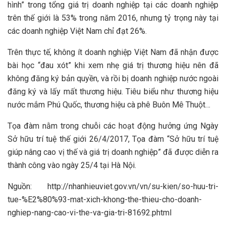
hình” trong tổng giá trị doanh nghiệp tại các doanh nghiệp
trên thế giới là 53% trong năm 2016, nhưng tỷ trọng này tại
các doanh nghiệp Việt Nam chỉ đạt 26%.
Trên thực tế, không ít doanh nghiệp Việt Nam đã nhận được
bài học “đau xót” khi xem nhẹ giá trị thương hiệu nên đã
không đăng ký bản quyền, và rồi bị doanh nghiệp nước ngoài
đăng ký và lấy mất thương hiệu. Tiêu biểu như thương hiệu
nước mắm Phú Quốc, thương hiệu cà phê Buôn Mê Thuột…
Tọa đàm nằm trong chuỗi các hoạt động hưởng ứng Ngày
Sở hữu trí tuệ thế giới 26/4/2017, Tọa đàm “Sở hữu trí tuệ
giúp nâng cao vị thế và giá trị doanh nghiệp” đã được diễn ra
thành công vào ngày 25/4 tại Hà Nội.
Nguồn: http://nhanhieuviet.gov.vn/vn/su-kien/so-huu-tri-
tue-%E2%80%93-mat-xich-khong-the-thieu-cho-doanh-
nghiep-nang-cao-vi-the-va-gia-tri-81692.phtml