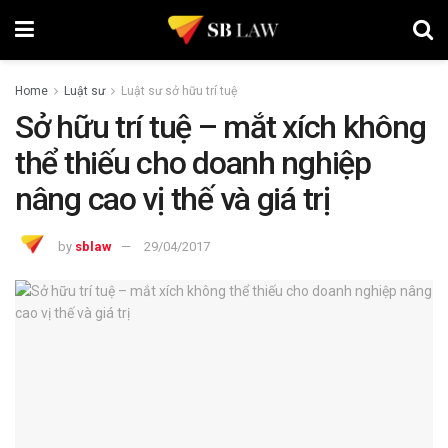
Home
Luật sư
Luật sư sở hữu trí tuệ
Sở hữu trí tuệ – mắt xích không
thể thiếu cho doanh nghiệp
nâng cao vị thế và giá trị
by
sblaw
29/04/2017