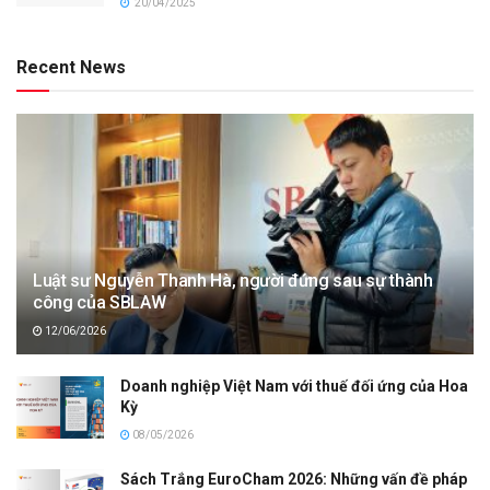
20/04/2025
Recent News
Luật sư Nguyễn Thanh Hà, người đứng sau sự thành
công của SBLAW
12/06/2026
Doanh nghiệp Việt Nam với thuế đối ứng của Hoa
Kỳ
08/05/2026
Sách Trắng EuroCham 2026: Những vấn đề pháp