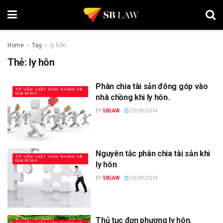
Home
Tag
ly hôn
Thẻ:
ly hôn
Phân chia tài sản đóng góp vào
TƯ VẤN LUẬT HÔN NHÂN VÀ
GIA ĐÌNH
nhà chồng khi ly hôn.
BY
SBLAW
20/09/2014
Nguyên tắc phân chia tài sản khi
TƯ VẤN LUẬT HÔN NHÂN VÀ
GIA ĐÌNH
ly hôn
BY
SBLAW
20/09/2014
Thủ tục đơn phương ly hôn.