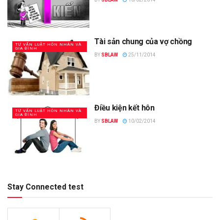
Tài sản chung của vợ chồng
TƯ VẤN LUẬT HÔN NHÂN VÀ
GIA ĐÌNH
BY
SBLAW
25/11/2014
Điều kiện kết hôn
TƯ VẤN LUẬT HÔN NHÂN VÀ
GIA ĐÌNH
BY
SBLAW
10/02/2014
Stay Connected test