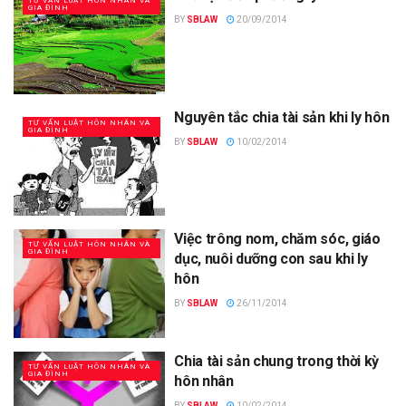
TƯ VẤN LUẬT HÔN NHÂN VÀ
GIA ĐÌNH
BY
SBLAW
20/09/2014
Nguyên tắc chia tài sản khi ly hôn
TƯ VẤN LUẬT HÔN NHÂN VÀ
GIA ĐÌNH
BY
SBLAW
10/02/2014
Việc trông nom, chăm sóc, giáo
TƯ VẤN LUẬT HÔN NHÂN VÀ
GIA ĐÌNH
dục, nuôi dưỡng con sau khi ly
hôn
BY
SBLAW
26/11/2014
Chia tài sản chung trong thời kỳ
TƯ VẤN LUẬT HÔN NHÂN VÀ
GIA ĐÌNH
hôn nhân
BY
SBLAW
10/02/2014