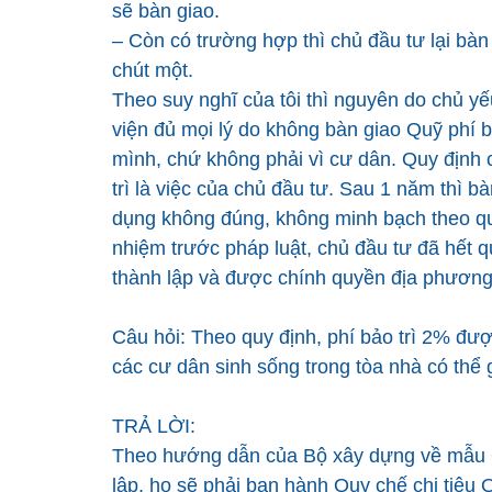
sẽ bàn giao.
– Còn có trường hợp thì chủ đầu tư lại bàn
chút một.
Theo suy nghĩ của tôi thì nguyên do chủ yế
viện đủ mọi lý do không bàn giao Quỹ phí bả
mình, chứ không phải vì cư dân. Quy định c
trì là việc của chủ đầu tư. Sau 1 năm thì b
dụng không đúng, không minh bạch theo quy 
nhiệm trước pháp luật, chủ đầu tư đã hết q
thành lập và được chính quyền địa phươn
Câu hỏi: Theo quy định, phí bảo trì 2% đượ
các cư dân sinh sống trong tòa nhà có thể g
TRẢ LỜI:
Theo hướng dẫn của Bộ xây dựng về mẫu Qu
lập, họ sẽ phải ban hành Quy chế chi tiêu