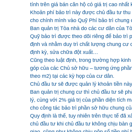
tính trên giá bán căn hộ có giá trị cao nhất
Khoản phí bảo trì này được chủ đầu tư thu 
cho chính mình vào Quỹ Phí bảo trì chung 
Ban quản trị Tòa nhà do các cư dân của T
Quỹ bảo trì được theo dõi riêng để bảo tr
định và nhằm duy trì chất lượng chung cư că
định kỳ, sửa chữa đột xuất…
Cũng theo luật định, trong trường hợp kinh
góp của các Chủ sở hữu – tương ứng phần 
theo m2) tại các kỳ họp của cư dân.
Chủ đầu tư sẽ được quản lý khoản tiền này
Ban quản trị chung cư thì chủ đầu tư sẽ ph
lý, cùng với 2% giá trị của phần diện tích 
cho công tác bảo trì phần sở hữu chung c
Quy định là thế, tuy nhiên trên thực tế đã x
chủ đầu tư khi chủ đầu tư không chịu bàn g
giao, cũng như không chịu nộp số tiền phí