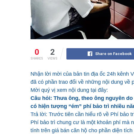
0
2
Share on Facebook
SHARES
VIEWS
Nhận lời mời của bản tin địa ốc 24h kênh
đã có phần trao đổi về những nội dung về p
Mời quý vị xem nội dung tại đây:
Câu hỏi: Thưa ông, theo ông nguyên do 
có hiện tượng “ém” phí bảo trì nhiều nă
Trả lời: Trước tiên cần hiểu rõ về Phí bảo t
Phí bảo trì chung cư là một khoản phí mà
tính trên giá bán căn hộ cho phần diện tíc