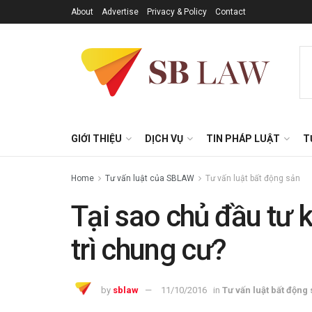
About
Advertise
Privacy & Policy
Contact
GIỚI THIỆU
DỊCH VỤ
TIN PHÁP LUẬT
T
Home
Tư vấn luật của SBLAW
Tư vấn luật bất động sản
Tại sao chủ đầu tư 
trì chung cư?
by
sblaw
11/10/2016
in
Tư vấn luật bất động