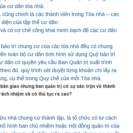
của cư dân tòa nhà.
, cũng chính là các thành viên trong Tòa nhà – các
 diện của tập thể cư dân.
, và có cơ chế công khai minh bạch để các cư dân
ỹ bảo trì chung cư của các tòa nhà đều có chung
đến toàn bộ cư dân tình hình sử dụng Quỹ bảo trì
cư dân có quyền yêu cầu Ban Quản trị xuất trình
heo đó, quy trình xét duyệt từng khoản chi lấy ra
àng, cụ thể trong Quy chế của mỗi Tòa nhà.
 bàn giao nhưng ban quản trị có sự xáo trộn về thành
 trách nhiệm và có thủ tục ra sao?
ữu nhà chung cư thành lập, là tổ chức có tư cách
mô hình ban chủ nhiệm hoặc Hội đồng quản trị của