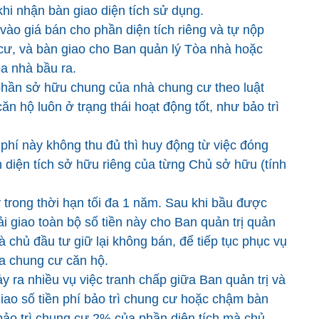
 khi nhận bàn giao diện tích sử dụng.
vào giá bán cho phần diện tích riêng và tự nộp
cư, và bàn giao cho Ban quản lý Tòa nhà hoặc
òa nhà bầu ra.
ì phần sở hữu chung của nhà chung cư theo luật
n hộ luôn ở trạng thái hoạt động tốt, như bảo trì
 phí này không thu đủ thì huy động từ việc đóng
diện tích sở hữu riêng của từng Chủ sở hữu (tính
 trong thời hạn tối đa 1 năm. Sau khi bầu được
ải giao toàn bộ số tiền này cho Ban quản trị quản
mà chủ đầu tư giữ lại không bán, để tiếp tục phục vụ
ủa chung cư căn hộ.
ảy ra nhiều vụ việc tranh chấp giữa Ban quản trị và
iao số tiền phí bảo trì chung cư hoặc chậm bàn
 bảo trì chung cư 2% của phần diện tích mà chủ