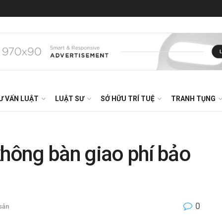
Ư VẤN LUẬT
LUẬT SƯ
SỞ HỮU TRÍ TUỆ
TRANH TỤNG
không bàn giao phí bảo
0
 sản