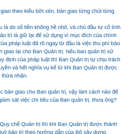
 giao theo kiểu bớt xén, bàn giao từng chút từng
u là do số tiền không hề nhỏ, và chủ đầu tư cố tình
o trì là giữ lại để sử dụng vì mục đích của chính
ủa pháp luật đã rõ ngay từ đầu là việc thu phí bảo
àn giao lại cho Ban Quản trị. Nếu ban quản trị sử
định của pháp luật thì Ban Quản trị tự chịu trách
uyền và hết nghĩa vụ kể từ khi Ban Quản trị được
g thừa nhận.
c bàn giao cho Ban quản trị, vậy làm cách nào để
iám sát việc chi tiêu của Ban quản trị, thưa ông?
y chế Quản trị thì khi Ban Quản trị được thành
 Quỹ bảo trì theo hướng dẫn của Bộ xây dựng,