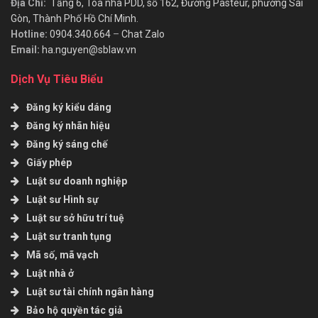
Địa Chỉ:
Tầng 6, Toà nhà PDD, số 162, Đường Pasteur, phường Sài
Gòn, Thành Phố Hồ Chí Minh.
Hotline:
0904.340.664
–
Chat Zalo
Email:
ha.nguyen@sblaw.vn
Dịch Vụ Tiêu Biểu
Đăng ký kiểu dáng
Đăng ký nhãn hiệu
Đăng ký sáng chế
Giấy phép
Luật sư doanh nghiệp
Luật sư Hình sự
Luật sư sở hữu trí tuệ
Luật sư tranh tụng
Mã số, mã vạch
Luật nhà ở
Luật sư tài chính ngân hàng
Bảo hộ quyền tác giả