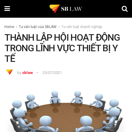
Home
Tư vấn luật của SBLAW
Tư vấn luật doanh nghiệp
THÀNH LẬP HỘI HOẠT ĐỘNG
TRONG LĨNH VỰC THIẾT BỊ Y
TẾ
by
sblaw
25/07/2021