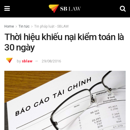
Home
Tin tức
Tin pháp luật - SBLAW
Thời hiệu khiếu nại kiểm toán là
30 ngày
by
sblaw
29/08/2016