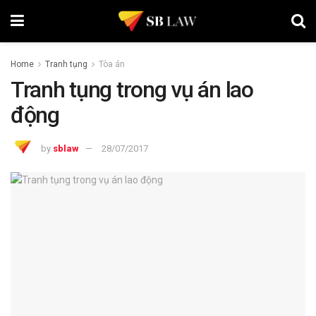
Home
Tranh tụng
Tòa án
Tranh tụng trong vụ án lao
động
by
sblaw
28/07/2017