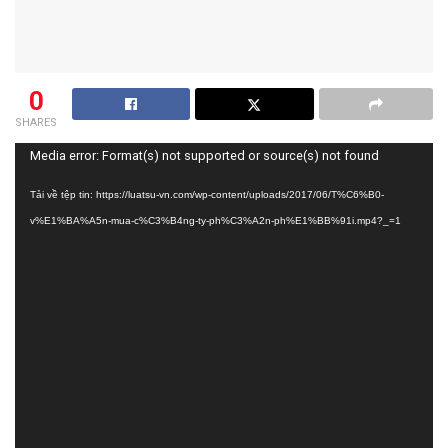
0
SHARES
Trình
Media error: Format(s) not supported or source(s) not found
chơi
Tải về tệp tin: https://luatsu-vn.com/wp-content/uploads/2017/06/T%C6%B0-
Video
v%E1%BA%A5n-mua-c%C3%B4ng-ty-ph%C3%A2n-ph%E1%BB%91i.mp4?_=1