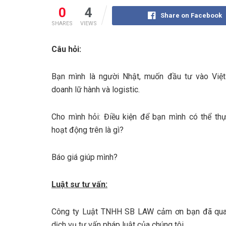
0
4
Share on Facebook
SHARES
VIEWS
Câu hỏi:
Bạn mình là người Nhật, muốn đầu tư vào Việ
doanh lữ hành và logistic.
Cho mình hỏi: Điều kiện để bạn mình có thể thự
hoạt động trên là gì?
Báo giá giúp mình?
Luật sư tư vấn:
Công ty Luật TNHH SB LAW cảm ơn bạn đã qua
dịch vụ tư vấn pháp luật của chúng tôi.