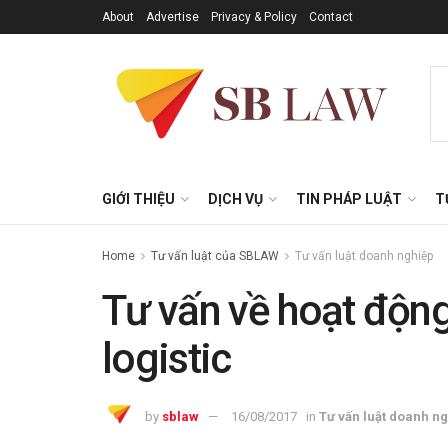
About
Advertise
Privacy & Policy
Contact
GIỚI THIỆU
DỊCH VỤ
TIN PHÁP LUẬT
T
Home
Tư vấn luật của SBLAW
Tư vấn luật doanh nghiệp
Tư vấn về hoạt động
logistic
by
sblaw
16/08/2017
in
Tư vấn luật doanh n