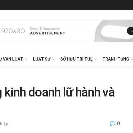
Ư VẤN LUẬT
LUẬT SƯ
SỞ HỮU TRÍ TUỆ
TRANH TỤNG
 kinh doanh lữ hành và
0
ghiệp