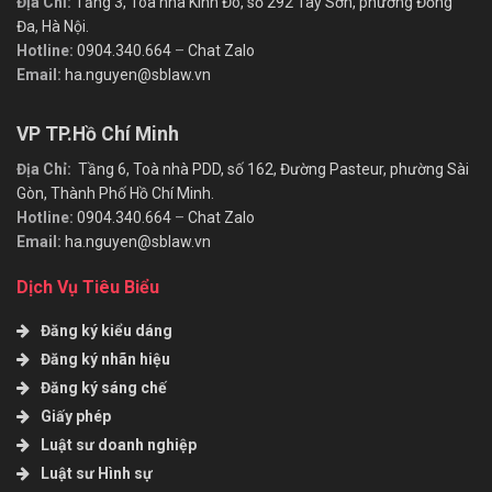
Địa Chỉ:
Tầng 3, Tòa nhà Kinh Đô, số 292 Tây Sơn, phường Đống
Đa, Hà Nội.
Hotline:
0904.340.664
–
Chat Zalo
Email:
ha.nguyen@sblaw.vn
VP TP.Hồ Chí Minh
Địa Chỉ:
Tầng 6, Toà nhà PDD, số 162, Đường Pasteur, phường Sài
Gòn, Thành Phố Hồ Chí Minh.
Hotline:
0904.340.664
–
Chat Zalo
Email:
ha.nguyen@sblaw.vn
Dịch Vụ Tiêu Biểu
Đăng ký kiểu dáng
Đăng ký nhãn hiệu
Đăng ký sáng chế
Giấy phép
Luật sư doanh nghiệp
Luật sư Hình sự