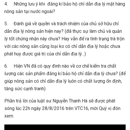
4. Những lưu ý khi đăng kí bảo hộ
chỉ
dẫn
địa
lý
mặt hàng
nông sản tại nước ngoài?
5. Đánh giá về quyền và trách nhiệm của chủ sở hữu
chỉ
dẫn
địa
lý
nông sản hiện nay? (đã thực sự làm chủ và quản
lý
tốt chứng nhận này chưa? Hay vẫn để ra tình trạng trà trộn
với các nông sản cũng loại ko có
chỉ
dẫn
địa
lý
hoặc chưa
phát huy được giá trị của
chỉ
dẫn
địa
lý
…)
6. Hiện VN đã có quy đinh nào về cơ chế kiểm tra chất
lượng các sản phẩm đăng kí bảo hộ
chỉ
dẫn
địa
lý
chưa? (để
giúp nông sản có
chỉ
dẫn
địa
lý
luôn có chất lượng ổn định,
tăng sức cạnh tranh)
Phần trả lời của luật sư Nguyễn Thanh Hà sẽ được phát
sóng lúc 22h ngày 28/8/2016 trên VTC16, mời Quý vị đón
xem: