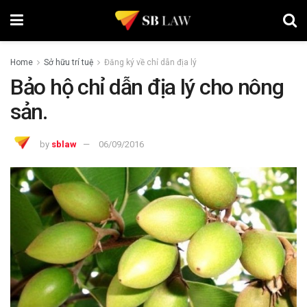
Home
Sở hữu trí tuệ
Đăng ký về chỉ dẫn địa lý
Bảo hộ chỉ dẫn địa lý cho nông
sản.
by
sblaw
06/09/2016