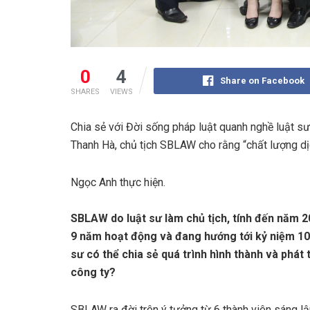
0
4
Share on Facebook
SHARES
VIEWS
Chia sẻ với Đời sống pháp luật quanh nghề luật s
Thanh Hà, chủ tịch SBLAW cho rằng “chất lượng dịc
Ngọc Anh thực hiện.
SBLAW do luật sư làm chủ tịch, tính đến năm 
9 năm hoạt động và đang hướng tới kỷ niệm 10
sư có thể chia sẻ quá trình hình thành và phát 
công ty?
SBLAW ra đời trên ý tưởng từ 6 thành viên sáng l