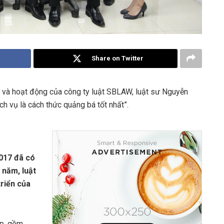
Share on Twitter
ư và hoạt động của công ty luật SBLAW, luật sư Nguyễn
h vụ là cách thức quảng bá tốt nhất”.
2017 đã có
 năm, luật
triển của
ập, gồm