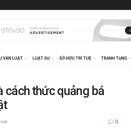
Ư VẤN LUẬT
LUẬT SƯ
SỞ HỮU TRÍ TUỆ
TRANH TỤNG
là cách thức quảng bá
ật
0
i bật