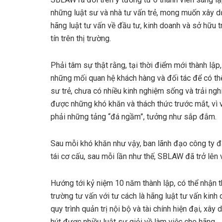
những luật sư và nhà tư vấn trẻ, mong muốn xây 
hãng luật tư vấn về đầu tư, kinh doanh và sở hữu tr
tín trên thị trường.
Phải tâm sự thật rằng, tại thời điểm mới thành lập,
những mối quan hệ khách hàng và đối tác để có thể 
sư trẻ, chưa có nhiều kinh nghiệm sống và trải ng
được những khó khăn và thách thức trước mắt, vì
phải những tảng “đá ngầm”, tưởng như sắp đắm.
Sau mỗi khó khăn như vậy, ban lãnh đạo công ty đã
tái cơ cấu, sau mỗi lần như thế, SBLAW đã trở lên 
Hướng tới kỷ niệm 10 năm thành lập, có thể nhận 
trường tư vấn với tư cách là hãng luật tư vấn kinh 
quy trình quản trị nội bộ và tài chính hiện đại, xâ
hút được nhiều luật sư giỏi về làm việc cho hãng.