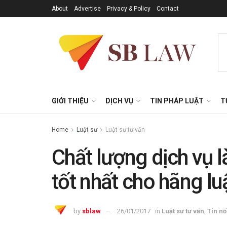
About
Advertise
Privacy & Policy
Contact
GIỚI THIỆU
DỊCH VỤ
TIN PHÁP LUẬT
T
Home
Luật sư
Luật sư tư vấn
Chất lượng dịch vụ 
tốt nhất cho hãng lu
by
sblaw
26/01/2017
in
Luật sư tư vấn
,
Tin nổ