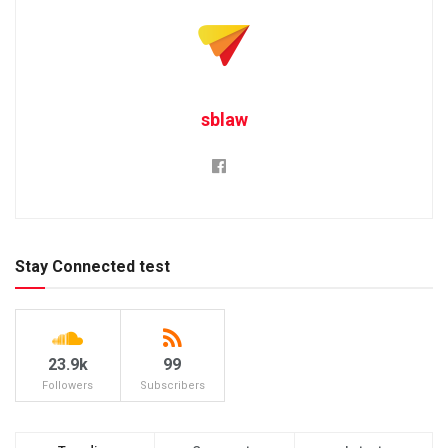
sblaw
Stay Connected test
23.9k
99
Followers
Subscribers