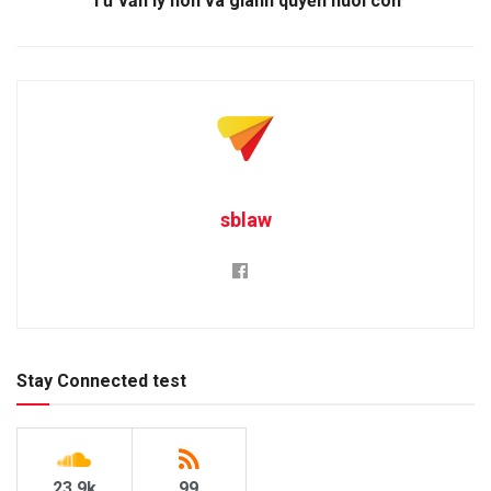
Tư vấn ly hôn và giành quyền nuôi con
sblaw
Stay Connected test
23.9k
99