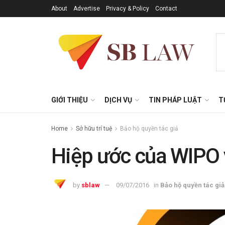
About
Advertise
Privacy & Policy
Contact
GIỚI THIỆU
DỊCH VỤ
TIN PHÁP LUẬT
T
Home
Sở hữu trí tuệ
Bảo hộ quyền tác giả
Hiệp ước của WIPO 
by
sblaw
09/07/2016
in
Bảo hộ quyền tác giả