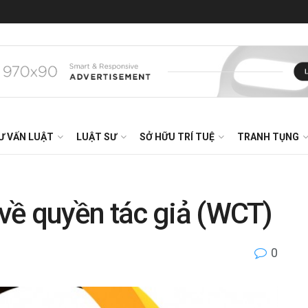
Ư VẤN LUẬT
LUẬT SƯ
SỞ HỮU TRÍ TUỆ
TRANH TỤNG
về quyền tác giả (WCT)
0