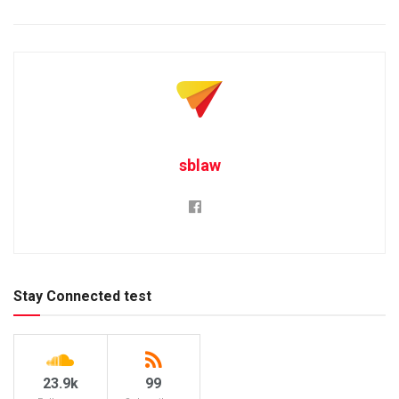
sblaw
Stay Connected test
23.9k
99