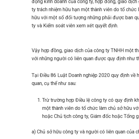
động kinh doanh của công ty, hợp đồng, giao dịch
ty trách nhiệm hữu hạn một thành viên do tổ chức
hữu với một số đối tượng những phải được ban qu
ty và Kiểm soát viên xem xét quyết định.
Switch C
Router Cisco
|
Cisco chính hãng
|
Máy chủ Server
Vậy hợp đồng, giao dịch của công ty TNHH một th
với những người có liên quan được quy định như t
Tại Điều 86 Luật Doanh nghiệp 2020 quy định về h
quan, cụ thể như sau:
Trừ trường hợp Điều lệ công ty có quy định k
một thành viên do tổ chức làm chủ sở hữu vớ
hoặc Chủ tịch công ty, Giám đốc hoặc Tổng g
a) Chủ sở hữu công ty và người có liên quan của c