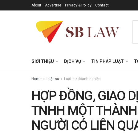
About
Advertise
Privacy & Policy
Contact
GIỚI THIỆU
DỊCH VỤ
TIN PHÁP LUẬT
T
Home
Luật sư
Luật sư doanh nghiệp
HỢP ĐỒNG, GIAO D
TNHH MỘT THÀNH 
NGƯỜI CÓ LIÊN QU