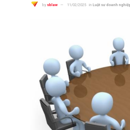
by
sblaw
11/02/2025
in
Luật sư doanh nghiệ