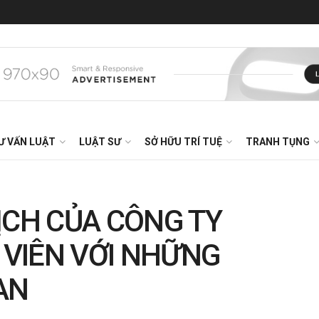
Ư VẤN LUẬT
LUẬT SƯ
SỞ HỮU TRÍ TUỆ
TRANH TỤNG
ỊCH CỦA CÔNG TY
VIÊN VỚI NHỮNG
AN