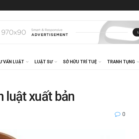
Ư VẤN LUẬT
LUẬT SƯ
SỞ HỮU TRÍ TUỆ
TRANH TỤNG
 luật xuất bản
0