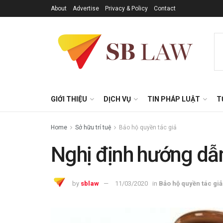
About
Advertise
Privacy & Policy
Contact
GIỚI THIỆU
DỊCH VỤ
TIN PHÁP LUẬT
T
Home
Sở hữu trí tuệ
Bảo hộ quyền tác giả
Nghị định hướng dẫn
by
sblaw
11/03/2020
in
Bảo hộ quyền tác giả