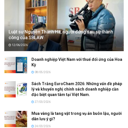
Luật sư Nguyễn Thanh Hà, người đứng sau sự thành
công của SBLAW
12/06/2026
Doanh nghiệp Việt Nam với thuế đối ứng của Hoa
Kỳ
08/05/2026
Sách Trắng EuroCham 2026: Những vấn đề pháp
lý và khuyến nghị chính sách doanh nghiệp cần
đặc biệt quan tâm tại Việt Nam.
27/03/2026
Mua vàng là tang vật trong vụ án buôn lậu, người
dân lưu ý gì?
24/03/2026