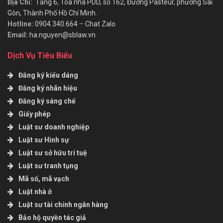
Địa Chỉ:
Tầng 6, Toà nhà PDD, số 162, Đường Pasteur, phường Sài
Gòn, Thành Phố Hồ Chí Minh.
Hotline:
0904.340.664
–
Chat Zalo
Email:
ha.nguyen@sblaw.vn
Dịch Vụ Tiêu Biểu
Đăng ký kiểu dáng
Đăng ký nhãn hiệu
Đăng ký sáng chế
Giấy phép
Luật sư doanh nghiệp
Luật sư Hình sự
Luật sư sở hữu trí tuệ
Luật sư tranh tụng
Mã số, mã vạch
Luật nhà ở
Luật sư tài chính ngân hàng
Bảo hộ quyền tác giả