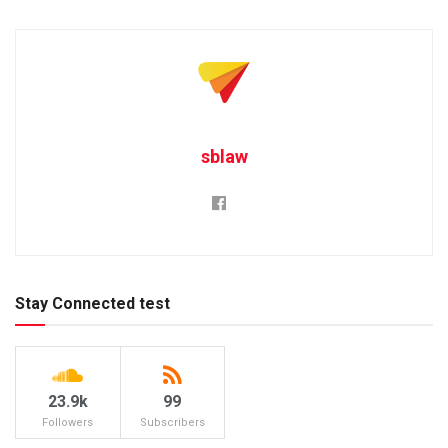
sblaw
Stay Connected test
23.9k
99
Followers
Subscribers