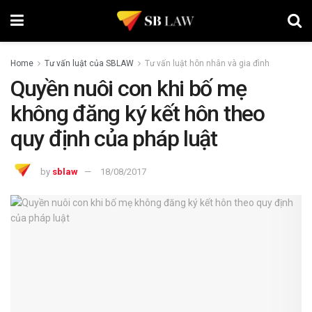
Home
Tư vấn luật của SBLAW
Tư vấn luật hôn nhân và gia đình
Quyền nuôi con khi bố mẹ
không đăng ký kết hôn theo
quy định của pháp luật
by
sblaw
18/08/2017