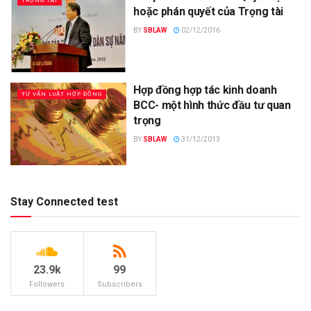
TRỌNG TÀI
hoặc phán quyết của Trọng tài
BY
SBLAW
02/12/2016
Hợp đồng hợp tác kinh doanh
TƯ VẤN LUẬT HỢP ĐỒNG
BCC- một hình thức đầu tư quan
trọng
BY
SBLAW
31/12/2013
Stay Connected test
23.9k
99
Followers
Subscribers