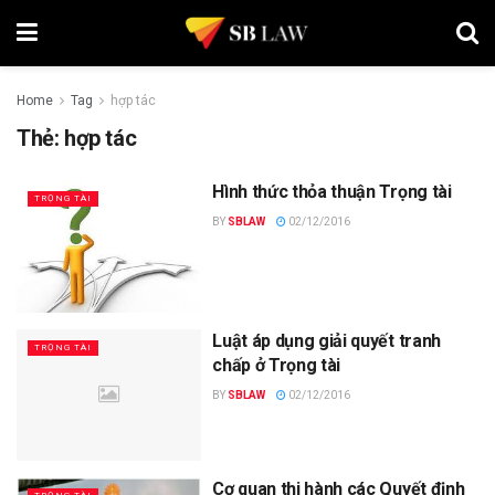
Home
Tag
hợp tác
Thẻ:
hợp tác
Hình thức thỏa thuận Trọng tài
TRỌNG TÀI
BY
SBLAW
02/12/2016
Luật áp dụng giải quyết tranh
TRỌNG TÀI
chấp ở Trọng tài
BY
SBLAW
02/12/2016
Cơ quan thi hành các Quyết định