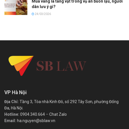
Mua vàng là tang vật trong vụ án buôn lậu, người
dân lưu ý gì?
24/03/2026
VP Hà Nội
Địa Chỉ:
Tầng 3, Tòa nhà Kinh Đô, số 292 Tây Sơn, phường Đống
Đa, Hà Nội.
Hotline:
0904.340.664
–
Chat Zalo
Email:
ha.nguyen@sblaw.vn