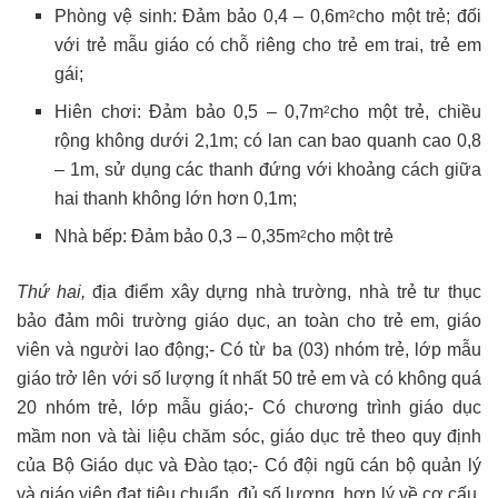
Phòng vệ sinh: Đảm bảo 0,4 – 0,6m
cho một trẻ; đối
2
với trẻ mẫu giáo có chỗ riêng cho trẻ em trai, trẻ em
gái;
Hiên chơi: Đảm bảo 0,5 – 0,7m
cho một trẻ, chiều
2
rộng không dưới 2,1m; có lan can bao quanh cao 0,8
– 1m, sử dụng các thanh đứng với khoảng cách giữa
hai thanh không lớn hơn 0,1m;
Nhà bếp: Đảm bảo 0,3 – 0,35m
cho một trẻ
2
Thứ hai,
địa điểm xây dựng nhà trường, nhà trẻ tư thục
bảo đảm môi trường giáo dục, an toàn cho trẻ em, giáo
viên và người lao động;- Có từ ba (03) nhóm trẻ, lớp mẫu
giáo trở lên với số lượng ít nhất 50 trẻ em và có không quá
20 nhóm trẻ, lớp mẫu giáo;- Có chương trình giáo dục
mầm non và tài liệu chăm sóc, giáo dục trẻ theo quy định
của Bộ Giáo dục và Đào tạo;- Có đội ngũ cán bộ quản lý
và giáo viên đạt tiêu chuẩn, đủ số lượng, hợp lý về cơ cấu,