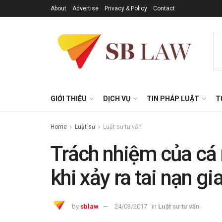
About
Advertise
Privacy & Policy
Contact
GIỚI THIỆU
DỊCH VỤ
TIN PHÁP LUẬT
T
Home
Luật sư
Luật sư tư vấn
Trách nhiệm của cá 
khi xảy ra tai nạn g
by
sblaw
24/03/2017
in
Luật sư tư vấn