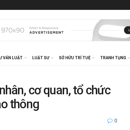
Ư VẤN LUẬT
LUẬT SƯ
SỞ HỮU TRÍ TUỆ
TRANH TỤNG
nhân, cơ quan, tổ chức
iao thông
0