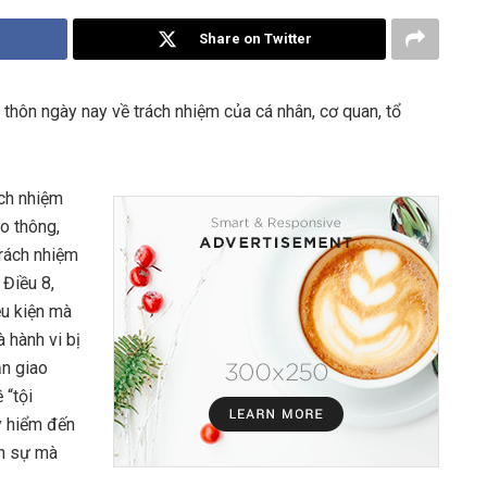
Share on Twitter
thôn ngày nay về trách nhiệm của cá nhân, cơ quan, tổ
ách nhiệm
ao thông,
trách nhiệm
 Điều 8,
ều kiện mà
à hành vi bị
ạn giao
 “tội
y hiểm đến
nh sự mà