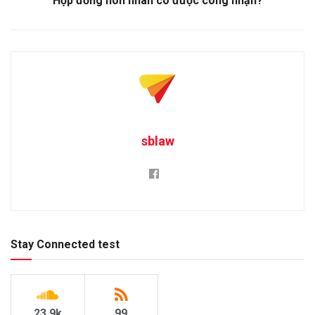
Hợp đồng hôn nhân có được công nhận?
sblaw
Stay Connected test
23.9k
99