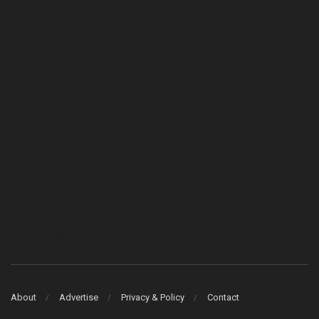
Bcons Asahi
About
Advertise
Privacy & Policy
Contact