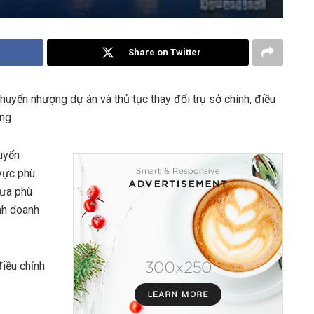
Share on Twitter
chuyển nhượng dự án và thủ tục thay đổi trụ sở chính, điều
ợng
uyển
vực phù
hưa phù
nh doanh
điều chỉnh