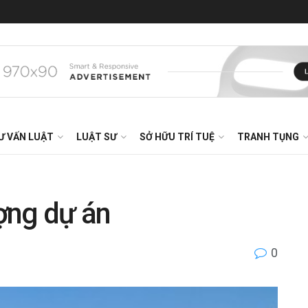
Ư VẤN LUẬT
LUẬT SƯ
SỞ HỮU TRÍ TUỆ
TRANH TỤNG
ợng dự án
0