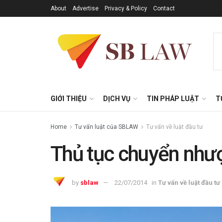
About
Advertise
Privacy & Policy
Contact
GIỚI THIỆU
DỊCH VỤ
TIN PHÁP LUẬT
T
Home
Tư vấn luật của SBLAW
Tư vấn về luật đầu tư
Thủ tục chuyển như
by
sblaw
22/07/2014
in
Tư vấn về luật đầu tư