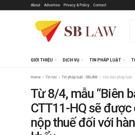
About
Advertise
Privacy & Policy
Contact
GIỚI THIỆU
DỊCH VỤ
TIN PHÁP LUẬT
T
Home
Tin tức
Tin pháp luật - SBLAW
Văn bản pháp luật
Từ 8/4, mẫu “Biên bả
CTT11-HQ sẽ được d
nộp thuế đối với hà