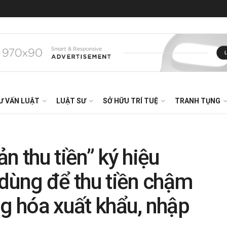
Ư VẤN LUẬT
LUẬT SƯ
SỞ HỮU TRÍ TUỆ
TRANH TỤNG
n thu tiền” ký hiệu
ùng để thu tiền chậm
ng hóa xuất khẩu, nhập