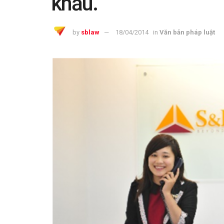
khẩu.
by
sblaw
18/04/2014
in
Văn bản pháp luật