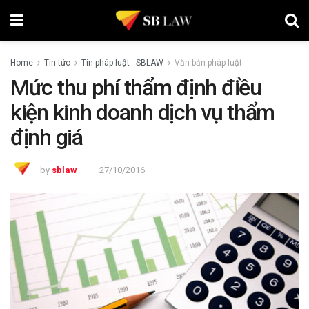
Home
Tin tức
Tin pháp luật - SBLAW
Văn bản pháp luật
Mức thu phí thẩm định điều
kiện kinh doanh dịch vụ thẩm
định giá
by
sblaw
27/10/2016